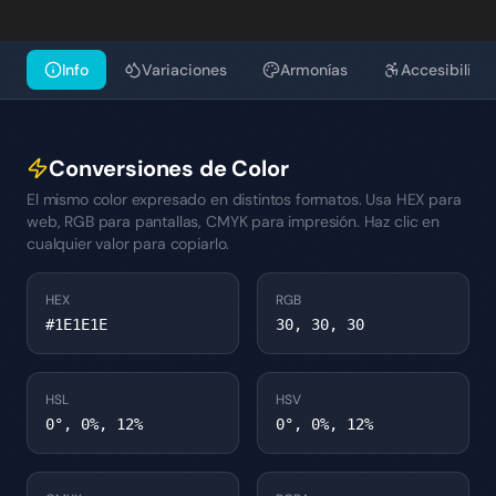
Info
Variaciones
Armonías
Accesibilida
Conversiones de Color
El mismo color expresado en distintos formatos. Usa HEX para
web, RGB para pantallas, CMYK para impresión. Haz clic en
cualquier valor para copiarlo.
HEX
RGB
#1E1E1E
30, 30, 30
HSL
HSV
0°, 0%, 12%
0°, 0%, 12%