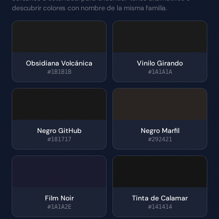
descubrir colores con nombre de la misma familia.
Obsidiana Volcánica
Vinilo Girando
#1B1B1B
#1A1A1A
Negro GitHub
Negro Marfil
#181717
#292421
Film Noir
Tinta de Calamar
#1A1A2E
#141414