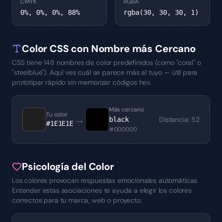
CMYK
RGBA
0%, 0%, 0%, 88%
rgba(30, 30, 30, 1)
Color CSS con Nombre más Cercano
CSS tiene 148 nombres de color predefinidos (como "coral" o
"steelblue"). Aquí ves cuál se parece más al tuyo — útil para
prototipar rápido sin memorizar códigos hex.
Más cercano
Tu color
→
Distancia
:
52
black
#1E1E1E
#000000
Psicología del Color
Los colores provocan respuestas emocionales automáticas.
Entender estas asociaciones te ayuda a elegir los colores
correctos para tu marca, web o proyecto.