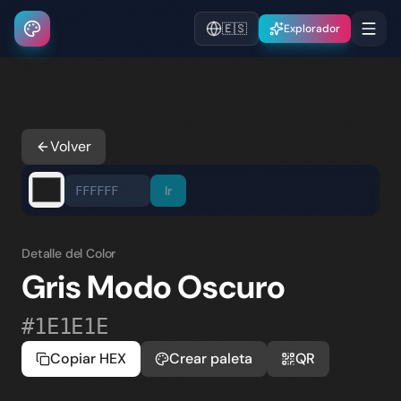
🇪🇸
Explorador
Volver
Ir
Detalle del Color
Gris Modo Oscuro
#1E1E1E
Copiar HEX
Crear paleta
QR