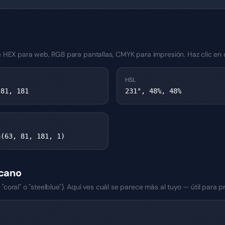
 HEX para web, RGB para pantallas, CMYK para impresión. Haz clic en c
HSL
 81, 181
231°, 48%, 48%
a(63, 81, 181, 1)
cano
oral" o "steelblue"). Aquí ves cuál se parece más al tuyo — útil para p