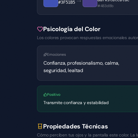
#3F51B5
#483d8b
Psicología del Color
Los colores provocan respuestas emocionales automá
Emociones
Confianza, profesionalismo, calma,
seguridad, lealtad
Positivo
Transmite confianza y estabilidad
Propiedades Técnicas
Cómo perciben tus ojos y la pantalla este color. La l