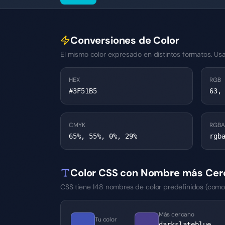
Conversiones de Color
El mismo color expresado en distintos formatos. Usa
HEX
RGB
#3F51B5
63,
CMYK
RGBA
65%, 55%, 0%, 29%
rgb
Color CSS con Nombre más Cer
CSS tiene 148 nombres de color predefinidos (como "c
Más cercano
Tu color
→
darkslateblue