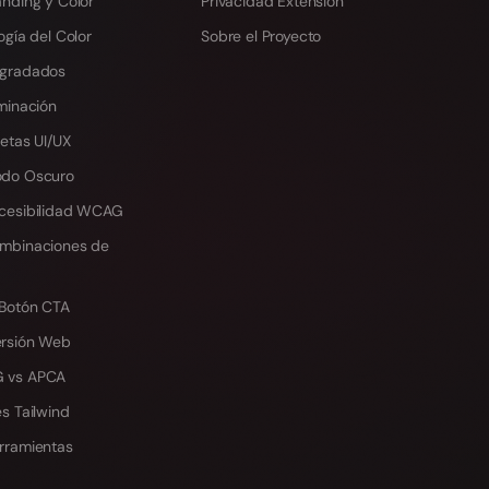
anding y Color
Privacidad Extensión
ogía del Color
Sobre el Proyecto
egradados
minación
etas UI/UX
odo Oscuro
cesibilidad WCAG
mbinaciones de
 Botón CTA
ersión Web
 vs APCA
s Tailwind
rramientas