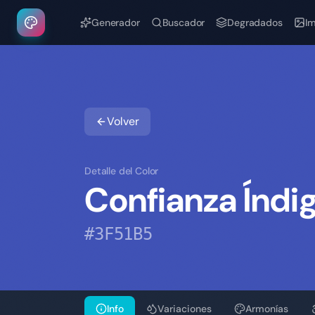
Generador
Buscador
Degradados
I
Volver
Detalle del Color
Confianza Índi
#3F51B5
Info
Variaciones
Armonías