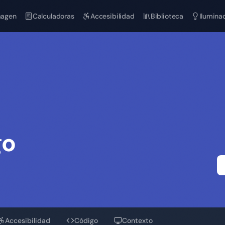
magen
Calculadoras
Accesibilidad
Biblioteca
Ilumina
go
Accesibilidad
Código
Contexto