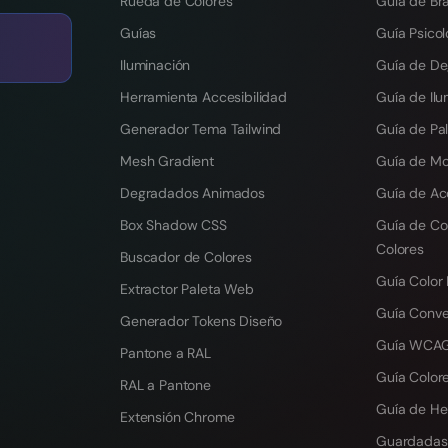
Rueda de Colores
Guía de Br
Guías
Guía Psicol
Iluminación
Guía de D
Herramienta Accesibilidad
Guía de Ilu
Generador Tema Tailwind
Guía de Pal
Mesh Gradient
Guía de M
Degradados Animados
Guía de Ac
Box Shadow CSS
Guía de Co
Colores
Buscador de Colores
Guía Color
Extractor Paleta Web
Guía Conv
Generador Tokens Diseño
Guía WCAG
Pantone a RAL
Guía Colore
RAL a Pantone
Guía de He
Extensión Chrome
Guardadas