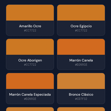
Amarillo Ocre
Ocre Egipcio
#CC7722
#CC7722
Ocre Aborigen
Marrón Canela
#CC7722
#D2691E
Marrón Canela Especiada
Bronce Clásico
#D2691E
#CD7F32