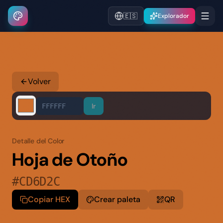
🇪🇸
Explorador
Volver
Ir
Detalle del Color
Hoja de Otoño
#CD6D2C
Copiar HEX
Crear paleta
QR