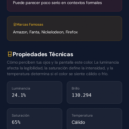
Puede parecer poco serio en contextos formales
Marcas Famosas
Amazon, Fanta, Nickelodeon, Firefox
Propiedades Técnicas
Cómo perciben tus ojos y la pantalla este color. La luminancia
afecta la legibilidad, la saturación define la intensidad, y la
temperatura determina si el color se siente cálido o frío.
Luminancia
Brillo
24.1
%
130.294
Saturación
Temperatura
Cálido
65
%