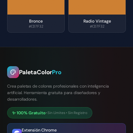
Bronce
Radio Vintage
#CD7F32
#CD7F32
PaletaColor
Pro
Crea paletas de colores profesionales con inteligencia
artificial. Herramienta gratuita para diseñadores y
desarrolladores.
✨
100% Gratuito
•
Sin Límites
•
Sin Registro
Extensión Chrome