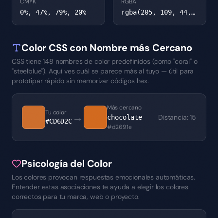
CMYK
RGBA
0%, 47%, 79%, 20%
rgba(205, 109, 44, 1)
Color CSS con Nombre más Cercano
CSS tiene 148 nombres de color predefinidos (como "coral" o
"steelblue"). Aquí ves cuál se parece más al tuyo — útil para
prototipar rápido sin memorizar códigos hex.
Más cercano
Tu color
→
Distancia
:
15
chocolate
#CD6D2C
#d2691e
Psicología del Color
Los colores provocan respuestas emocionales automáticas.
Entender estas asociaciones te ayuda a elegir los colores
correctos para tu marca, web o proyecto.