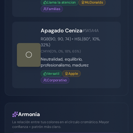
Llama la atencion
McDonalds
Familias
Apagado Ceniza
#5A5A4A
RGB(
90
,
90
,
74
) • HSL(
60
°,
10
%,
32
%)
CMYK(
0
%,
0
%,
18
%,
65
%)
⚪
Neutralidad, equilibrio,
profesionalismo, madurez
Versatil
Apple
Corporativo
Armonía
La relación entre tus colores en el círculo cromático. Mayor
confianza = patrón más claro.