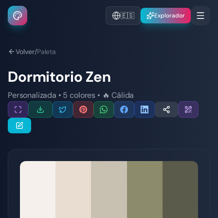
🇪🇸
Explorador
Volver
/
Paleta
Dormitorio Zen
Personalizada
•
5
colores
•
🔥
Cálida