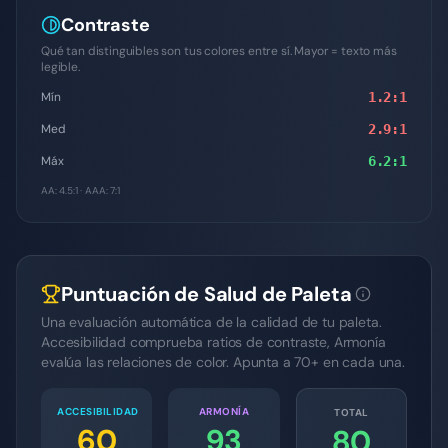
Contraste
Qué tan distinguibles son tus colores entre sí. Mayor = texto más
legible.
Mín
1.2
:1
Med
2.9
:1
Máx
6.2
:1
AA: 4.5:1 · AAA: 7:1
Puntuación de Salud de Paleta
Una evaluación automática de la calidad de tu paleta.
Accesibilidad comprueba ratios de contraste, Armonía
evalúa las relaciones de color. Apunta a 70+ en cada una.
ACCESIBILIDAD
ARMONÍA
TOTAL
60
93
80