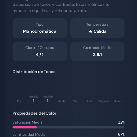
dispersión de tonos y contraste. Estas métricas te
ayudan a equilibrar y refinar tu paleta.
Tipo
Temperatura
Monocromática
🔥
Cálida
Claros / Oscuros
Contraste Medio
4
/
1
2.9
:1
Distribución de Tonos
Naranja
Amarillo
3
2
Rojo
Verde
Cian
Azul
Púrpura
Rosa
Propiedades del Color
Saturación Media
22
%
Luminosidad Media
67
%