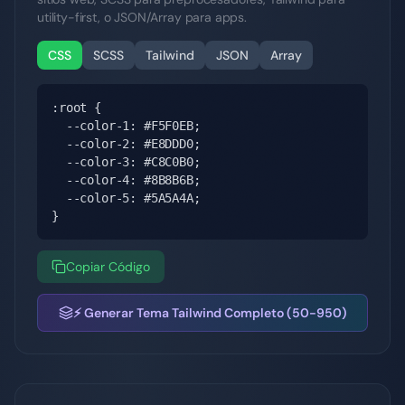
utility-first, o JSON/Array para apps.
CSS
SCSS
Tailwind
JSON
Array
:root {

  --color-1: #F5F0EB;

  --color-2: #E8DDD0;

  --color-3: #C8C0B0;

  --color-4: #8B8B6B;

  --color-5: #5A5A4A;

}
Copiar Código
⚡ Generar Tema Tailwind Completo (50-950)