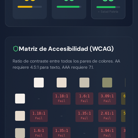
= Salud Paleta
Matriz de Accesibilidad (WCAG)
Ratio de contraste entre todos los pares de colores. AA
requiere 4.5:1 para texto, AAA requiere 7:1.
1.18
:1
1.6
:1
3.09
:1
6.19
:1
-
Fail
Fail
Fail
AA
1.18
:1
1.35
:1
2.61
:1
5.24
:1
-
Fail
Fail
Fail
AA
1.6
:1
1.35
:1
1.94
:1
3.88
:1
-
Fail
Fail
Fail
Fail