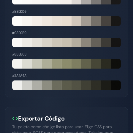
#E8DDD0
#C8C0B0
#8B8B6B
#5A5A4A
Exportar Código
Tu paleta como código listo para usar. Elige CSS para
sitios web, SCSS para preprocesadores, Tailwind para