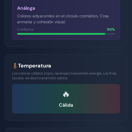
Análoga
Colores adyacentes en el círculo cromático. Crea
armonía y cohesión visual.
Confianza
90
%
Temperatura
Los colores cálidos (rojos, naranjas) transmiten energía. Los fríos
(azules, verdes) transmiten calma.
🔥
Cálida