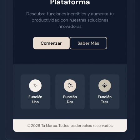
Plataforma
Descubre funciones increíbles y aumenta tu
productividad con nuestras soluciones
innovadoras.
Comenzar
Saber Más
✨
🚀
💎
Función
Función
Función
Uno
Dos
Tres
© 2026
Tu Marca
.
Todos los derechos reservados.