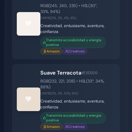
RGB(
245
,
240
,
235
) • HSL(
30
°,
33
%,
94
%)
CMYK(
0
%,
2
%,
4
%,
4
%)
🧡
Creatividad, entusiasmo, aventura,
confianza
Transmite accesibilidad y energia
positiva
Amazon
Creativos
Suave Terracota
#E8DDD0
RGB(
232
,
221
,
208
) • HSL(
33
°,
34
%,
86
%)
CMYK(
0
%,
5
%,
10
%,
9
%)
🧡
Creatividad, entusiasmo, aventura,
confianza
Transmite accesibilidad y energia
positiva
Amazon
Creativos