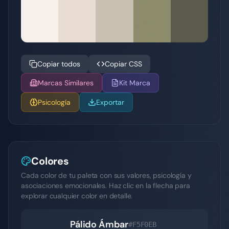
Copiar todos
Copiar CSS
Marcas Similares
Kit Marca
Psicología
Exportar
Colores
Cada color de tu paleta con sus valores, psicología y
asociaciones emocionales. Haz clic en la flecha para
explorar cualquier color en detalle.
Pálido Ámbar
#F5F0EB