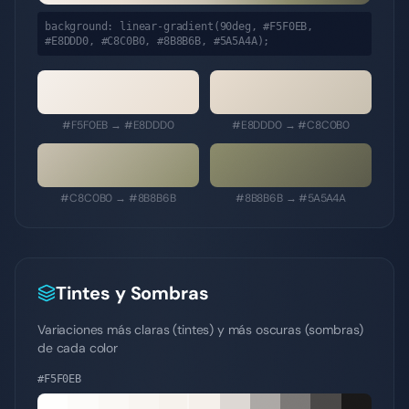
background: linear-gradient(90deg,
#F5F0EB,
#E8DDD0, #C8C0B0, #8B8B6B, #5A5A4A
);
#F5F0EB
→
#E8DDD0
#E8DDD0
→
#C8C0B0
#C8C0B0
→
#8B8B6B
#8B8B6B
→
#5A5A4A
Tintes y Sombras
Variaciones más claras (tintes) y más oscuras (sombras)
de cada color
#F5F0EB