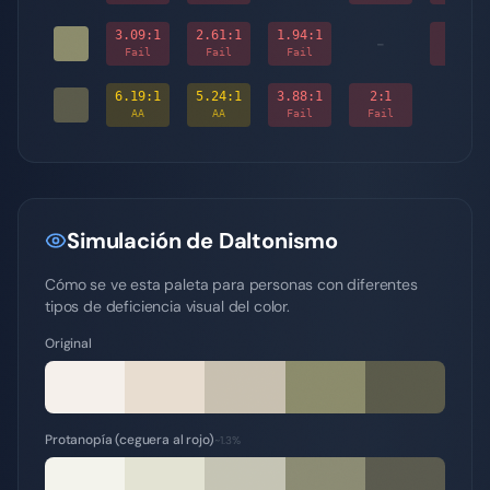
3.09
:1
2.61
:1
1.94
:1
2
:1
-
Fail
Fail
Fail
Fail
6.19
:1
5.24
:1
3.88
:1
2
:1
-
AA
AA
Fail
Fail
Simulación de Daltonismo
Cómo se ve esta paleta para personas con diferentes
tipos de deficiencia visual del color.
Original
Protanopía (ceguera al rojo)
~1.3%