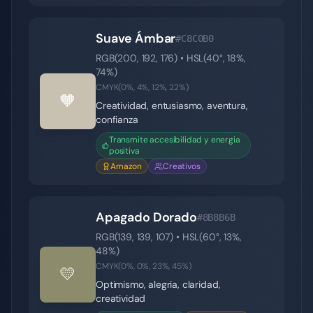
Suave Ámbar
#C8C0B0
RGB(
200
,
192
,
176
) • HSL(
40
°,
18
%,
74
%)
CMYK(
0
%,
4
%,
12
%,
22
%)
🧡
Creatividad, entusiasmo, aventura,
confianza
Transmite accesibilidad y energia
positiva
Amazon
Creativos
Apagado Dorado
#8B8B6B
RGB(
139
,
139
,
107
) • HSL(
60
°,
13
%,
48
%)
CMYK(
0
%,
0
%,
23
%,
45
%)
💛
Optimismo, alegria, claridad,
creatividad