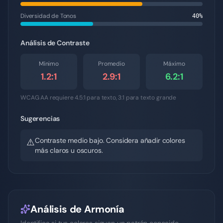
Diversidad de Tonos
40
%
Análisis de Contraste
Mínimo
Promedio
Máximo
1.2
:1
2.9
:1
6.2
:1
WCAG AA requiere 4.5:1 para texto, 3:1 para texto grande
Sugerencias
Contraste medio bajo. Considera añadir colores
⚠️
más claros u oscuros.
Análisis de Armonía