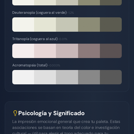
Deuteranopía (ceguera al verde)
~1.2%
Tritanopía (ceguera al azul)
~0.01%
Acromatopsia (total)
~0.003%
Psicología y Significado
La impresión emocional general que crea tu paleta. Estas
asociaciones se basan en teoría del color e investigación
cultural — útil para elegir el tono adecuado para tu