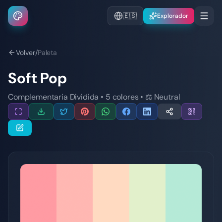
🇪🇸
Explorador
Volver
/
Paleta
Soft Pop
Complementaria Dividida
•
5
colores
•
⚖️
Neutral