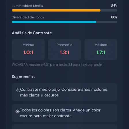
Luminosidad Media
84
%
Diversidad de Tonos
80
%
Análisis de Contraste
Mínimo
Promedio
Máximo
1.0
:1
1.3
:1
1.7
:1
WCAG AA requiere 4.5:1 para texto, 3:1 para texto grande
Sugerencias
Contraste medio bajo. Considera añadir colores
⚠️
más claros u oscuros.
Todos los colores son claros. Añade un color
☀️
oscuro para mejor contraste.