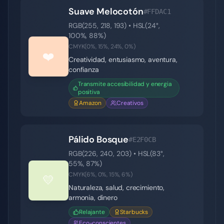
Suave Melocotón
#FFDAC1
RGB(
255
,
218
,
193
) • HSL(
24
°,
100
%,
88
%)
CMYK(
0
%,
15
%,
24
%,
0
%)
❤️
Creatividad, entusiasmo, aventura,
confianza
Transmite accesibilidad y energia
positiva
Amazon
Creativos
Pálido Bosque
#E2F0CB
RGB(
226
,
240
,
203
) • HSL(
83
°,
55
%,
87
%)
CMYK(
6
%,
0
%,
15
%,
6
%)
💛
Naturaleza, salud, crecimiento,
armonia, dinero
Relajante
Starbucks
Eco-conscientes