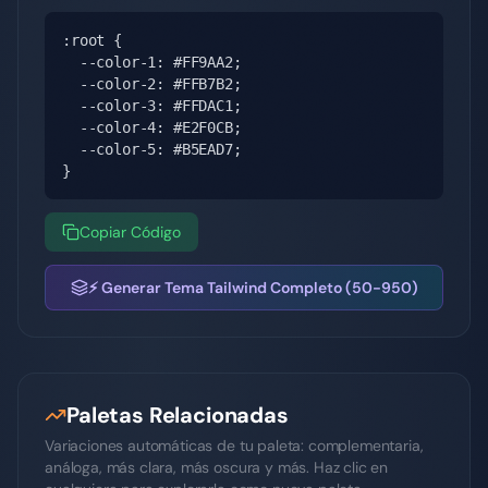
:root {

  --color-1: #FF9AA2;

  --color-2: #FFB7B2;

  --color-3: #FFDAC1;

  --color-4: #E2F0CB;

  --color-5: #B5EAD7;

}
Copiar Código
⚡ Generar Tema Tailwind Completo (50-950)
Paletas Relacionadas
Variaciones automáticas de tu paleta: complementaria,
análoga, más clara, más oscura y más. Haz clic en