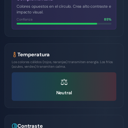
Colores opuestos en el círculo. Crea alto contraste e
impacto visual.
Confianza
85
%
Temperatura
Los colores cálidos (rojos, naranjas) transmiten energía. Los fríos
(azules, verdes) transmiten calma.
⚖️
Neutral
Contraste