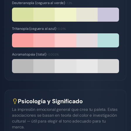
Deuteranopía (ceguera al verde)
~1.2%
Tritanopía (ceguera al azul)
~0.01%
Acromatopsia (total)
~0.003%
Psicología y Significado
La impresión emocional general que crea tu paleta. Estas
asociaciones se basan en teoría del color e investigación
cultural — útil para elegir el tono adecuado para tu
marca.