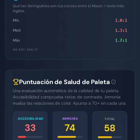
Qué tan distinguibles son tus colores entre sí. Mayor = texto más
legible.
Mín
1.0
:1
Med
1.3
:1
Máx
1.7
:1
AA: 4.5:1 · AAA: 7:1
Puntuación de Salud de Paleta
Una evaluación automática de la calidad de tu paleta.
Accesibilidad comprueba ratios de contraste, Armonía
evalúa las relaciones de color. Apunta a 70+ en cada una.
ACCESIBILIDAD
ARMONÍA
TOTAL
33
74
58