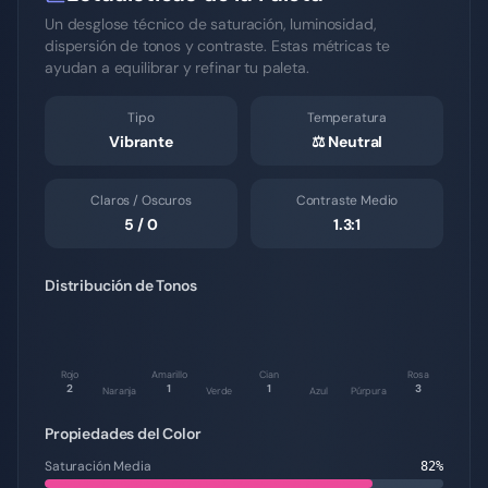
Un desglose técnico de saturación, luminosidad,
dispersión de tonos y contraste. Estas métricas te
ayudan a equilibrar y refinar tu paleta.
Tipo
Temperatura
Vibrante
⚖️
Neutral
Claros / Oscuros
Contraste Medio
5
/
0
1.3
:1
Distribución de Tonos
Rojo
Amarillo
Cian
Rosa
2
1
1
3
Naranja
Verde
Azul
Púrpura
Propiedades del Color
Saturación Media
82
%