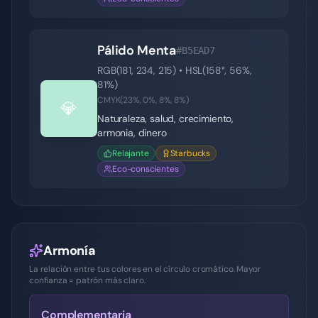
Pálido Menta
#B5EAD7
RGB(
181
,
234
,
215
) • HSL(
158
°,
56
%,
81
%)
CMYK(
23
%,
0
%,
8
%,
8
%)
💎
Naturaleza, salud, crecimiento,
armonia, dinero
Relajante
Starbucks
Eco-conscientes
Armonía
La relación entre tus colores en el círculo cromático. Mayor
confianza = patrón más claro.
Complementaria