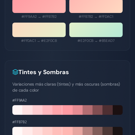
#FF9AA2
→
#FFB7B2
#FFB7B2
→
#FFDAC1
#FFDAC1
→
#E2F0CB
#E2F0CB
→
#B5EAD7
Tintes y Sombras
Variaciones más claras (tintes) y más oscuras (sombras)
de cada color
#FF9AA2
#FFB7B2