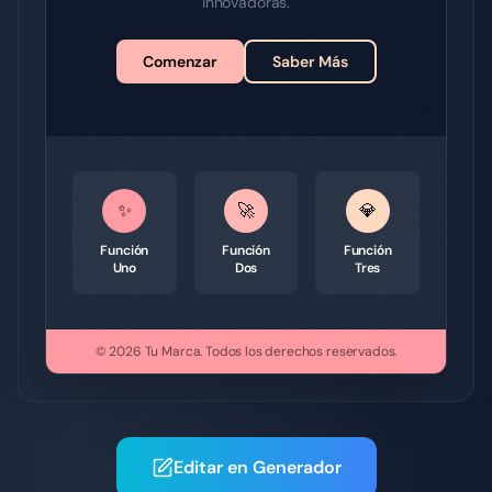
innovadoras.
Comenzar
Saber Más
✨
🚀
💎
Función
Función
Función
Uno
Dos
Tres
© 2026
Tu Marca
.
Todos los derechos reservados.
Editar en Generador