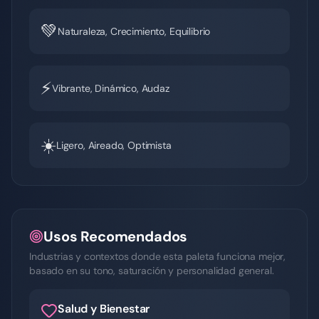
💚
Naturaleza, Crecimiento, Equilibrio
⚡
Vibrante, Dinámico, Audaz
☀️
Ligero, Aireado, Optimista
Usos Recomendados
Industrias y contextos donde esta paleta funciona mejor,
basado en su tono, saturación y personalidad general.
Salud y Bienestar