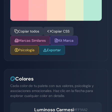
Copiar todos
Copiar CSS
Marcas Similares
Kit Marca
Psicología
Exportar
Colores
Cada color de tu paleta con sus valores, psicología y
asociaciones emocionales. Haz clic en la flecha para
explorar cualquier color en detalle.
Luminoso Carmesí
#FF9AA2