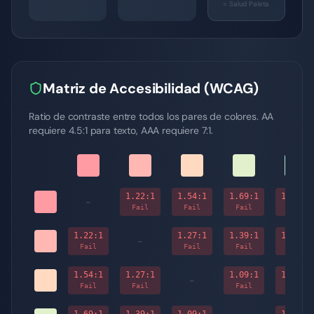
= Salud Paleta
Matriz de Accesibilidad (WCAG)
Ratio de contraste entre todos los pares de colores. AA
requiere 4.5:1 para texto, AAA requiere 7:1.
1.22
:1
1.54
:1
1.69
:1
1.51
:1
-
Fail
Fail
Fail
Fail
1.22
:1
1.27
:1
1.39
:1
1.24
:1
-
Fail
Fail
Fail
Fail
1.54
:1
1.27
:1
1.09
:1
1.02
:1
-
Fail
Fail
Fail
Fail