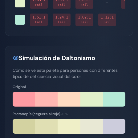
1.69
:1
1.39
:1
1.09
:1
1.12
:1
-
Fail
Fail
Fail
Fail
1.51
:1
1.24
:1
1.02
:1
1.12
:1
-
Fail
Fail
Fail
Fail
Simulación de Daltonismo
Cómo se ve esta paleta para personas con diferentes
tipos de deficiencia visual del color.
Original
Protanopía (ceguera al rojo)
~1.3%