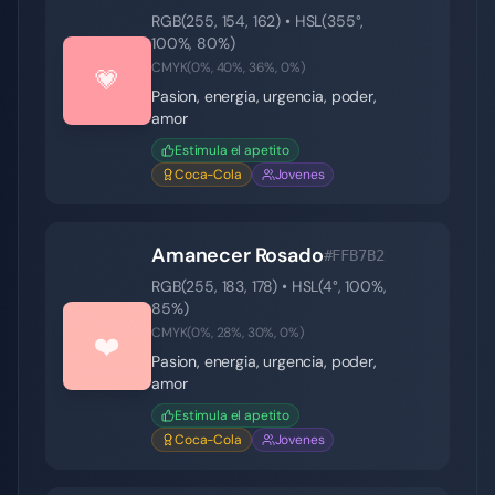
RGB(
255
,
154
,
162
) • HSL(
355
°,
100
%,
80
%)
CMYK(
0
%,
40
%,
36
%,
0
%)
💗
Pasion, energia, urgencia, poder,
amor
Estimula el apetito
Coca-Cola
Jovenes
Amanecer Rosado
#FFB7B2
RGB(
255
,
183
,
178
) • HSL(
4
°,
100
%,
85
%)
CMYK(
0
%,
28
%,
30
%,
0
%)
❤️
Pasion, energia, urgencia, poder,
amor
Estimula el apetito
Coca-Cola
Jovenes