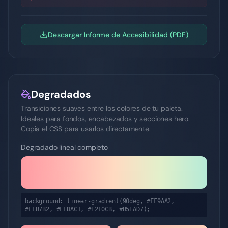
Descargar Informe de Accesibilidad (PDF)
Degradados
Transiciones suaves entre los colores de tu paleta.
Ideales para fondos, encabezados y secciones hero.
Copia el CSS para usarlos directamente.
Degradado lineal completo
background: linear-gradient(90deg,
#FF9AA2,
#FFB7B2, #FFDAC1, #E2F0CB, #B5EAD7
);