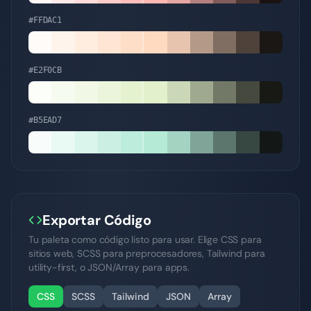
#FFDAC1
#E2F0CB
#B5EAD7
Exportar Código
Tu paleta como código listo para usar. Elige CSS para
sitios web, SCSS para preprocesadores, Tailwind para
utility-first, o JSON/Array para apps.
CSS
SCSS
Tailwind
JSON
Array