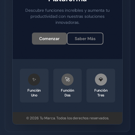
Descubre funciones increíbles y aumenta tu
productividad con nuestras soluciones
innovadoras.
Comenzar
Saber Más
✨
🚀
💎
Función
Función
Función
Uno
Dos
Tres
© 2026
Tu Marca
.
Todos los derechos reservados.