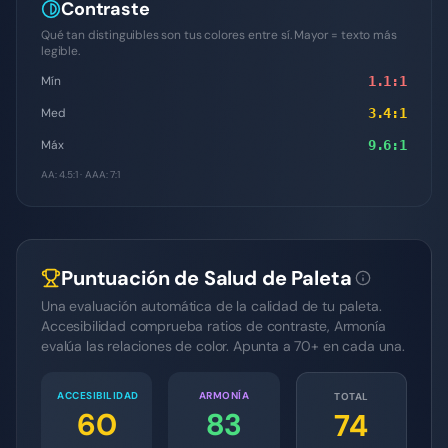
Contraste
Qué tan distinguibles son tus colores entre sí. Mayor = texto más
legible.
Mín
1.1
:1
Med
3.4
:1
Máx
9.6
:1
AA: 4.5:1 · AAA: 7:1
Puntuación de Salud de Paleta
Una evaluación automática de la calidad de tu paleta.
Accesibilidad comprueba ratios de contraste, Armonía
evalúa las relaciones de color. Apunta a 70+ en cada una.
ACCESIBILIDAD
ARMONÍA
TOTAL
60
83
74