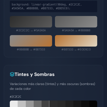
background: linear-gradient(90deg,
#2C2C2C,
#5A5A5A, #8B8B8B, #B87333, #E0D5C0
);
#2C2C2C
→
#5A5A5A
#5A5A5A
→
#8B8B8B
#8B8B8B
→
#B87333
#B87333
→
#E0D5C0
Tintes y Sombras
Variaciones más claras (tintes) y más oscuras (sombras)
de cada color
#2C2C2C