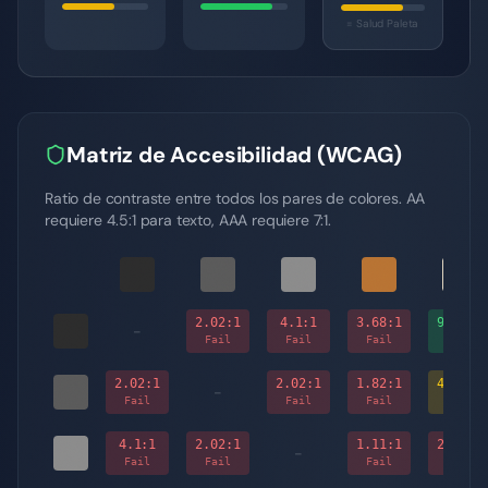
= Salud Paleta
Matriz de Accesibilidad (WCAG)
Ratio de contraste entre todos los pares de colores. AA
requiere 4.5:1 para texto, AAA requiere 7:1.
2.02
:1
4.1
:1
3.68
:1
9.61
:1
-
Fail
Fail
Fail
AAA
2.02
:1
2.02
:1
1.82
:1
4.75
:1
-
Fail
Fail
Fail
AA
4.1
:1
2.02
:1
1.11
:1
2.34
:1
-
Fail
Fail
Fail
Fail