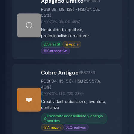
Apagado Grafito
#8B8B8B
RGB(
139
,
139
,
139
) • HSL(
0
°,
0
%,
55
%)
CMYK(
0
%,
0
%,
0
%,
45
%)
⚪
Neutralidad, equilibrio,
profesionalismo, madurez
Versatil
Apple
Corporativo
Cobre Antiguo
#B87333
RGB(
184
,
115
,
51
) • HSL(
29
°,
57
%,
46
%)
CMYK(
0
%,
38
%,
72
%,
28
%)
❤️
Creatividad, entusiasmo, aventura,
confianza
Transmite accesibilidad y energia
positiva
Amazon
Creativos