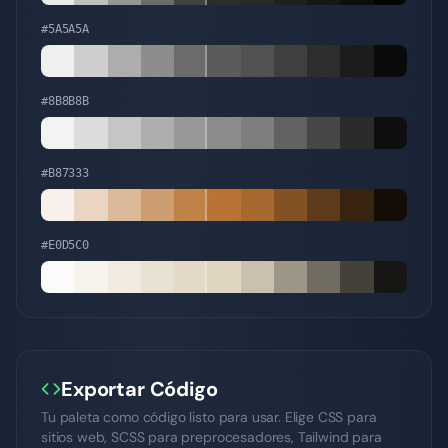
#5A5A5A
#8B8B8B
#B87333
#E0D5C0
Exportar Código
Tu paleta como código listo para usar. Elige CSS para
sitios web, SCSS para preprocesadores, Tailwind para