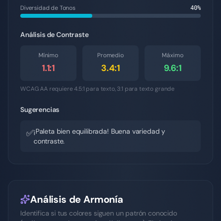
Diversidad de Tonos
40
%
Análisis de Contraste
Mínimo
Promedio
Máximo
1.1
:1
3.4
:1
9.6
:1
WCAG AA requiere 4.5:1 para texto, 3:1 para texto grande
Sugerencias
¡Paleta bien equilibrada! Buena variedad y
✅
contraste.
Análisis de Armonía
Identifica si tus colores siguen un patrón conocido