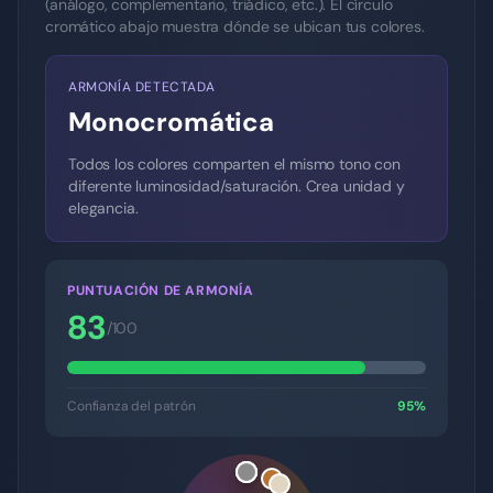
(análogo, complementario, triádico, etc.). El círculo
cromático abajo muestra dónde se ubican tus colores.
ARMONÍA DETECTADA
Monocromática
Todos los colores comparten el mismo tono con
diferente luminosidad/saturación. Crea unidad y
elegancia.
PUNTUACIÓN DE ARMONÍA
83
/100
Confianza del patrón
95
%