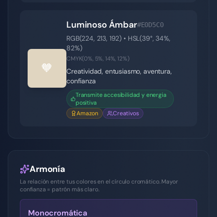
Luminoso Ámbar
#E0D5C0
RGB(
224
,
213
,
192
) • HSL(
39
°,
34
%,
82
%)
CMYK(
0
%,
5
%,
14
%,
12
%)
🧡
Creatividad, entusiasmo, aventura,
confianza
Transmite accesibilidad y energia
positiva
Amazon
Creativos
Armonía
La relación entre tus colores en el círculo cromático. Mayor
confianza = patrón más claro.
Monocromática