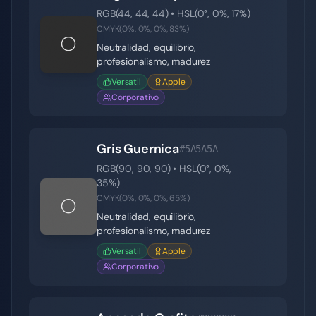
RGB(
44
,
44
,
44
) • HSL(
0
°,
0
%,
17
%)
CMYK(
0
%,
0
%,
0
%,
83
%)
⚪
Neutralidad, equilibrio,
profesionalismo, madurez
Versatil
Apple
Corporativo
Gris Guernica
#5A5A5A
RGB(
90
,
90
,
90
) • HSL(
0
°,
0
%,
35
%)
CMYK(
0
%,
0
%,
0
%,
65
%)
⚪
Neutralidad, equilibrio,
profesionalismo, madurez
Versatil
Apple
Corporativo