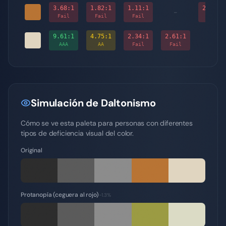
3.68
:1
1.82
:1
1.11
:1
2.61
:1
-
Fail
Fail
Fail
Fail
9.61
:1
4.75
:1
2.34
:1
2.61
:1
-
AAA
AA
Fail
Fail
Simulación de Daltonismo
Cómo se ve esta paleta para personas con diferentes
tipos de deficiencia visual del color.
Original
Protanopía (ceguera al rojo)
~1.3%