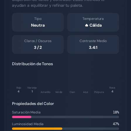
ayudan a equilibrar y refinar tu paleta.
Tipo
Temperatura
Neutra
🔥
Cálida
Claros / Oscuros
Contraste Medio
3
/
2
3.4
:1
Distribución de Tonos
Rojo
Naranja
Rosa
4
1
4
Amarillo
Verde
Cian
Azul
Púrpura
Propiedades del Color
Saturación Media
18
%
Luminosidad Media
47
%