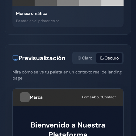
Monocromática
Basada en el primer color
Previsualización
Claro
Oscuro
Mira cómo se ve tu paleta en un contexto real de landing
page
Marca
Home
About
Contact
Bienvenido a Nuestra
Plataforma