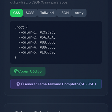
utility-first, o JSON/Array para apps.
CSS
SCSS
Tailwind
JSON
Array
:root {

  --color-1: #2C2C2C;

  --color-2: #5A5A5A;

  --color-3: #8B8B8B;

  --color-4: #B87333;

  --color-5: #E0D5C0;

}
Copiar Código
⚡ Generar Tema Tailwind Completo (50-950)