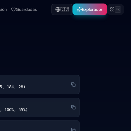
ción
Guardadas
🇪🇸
Explorador
⌘K
5, 184, 28)
, 100%, 55%)