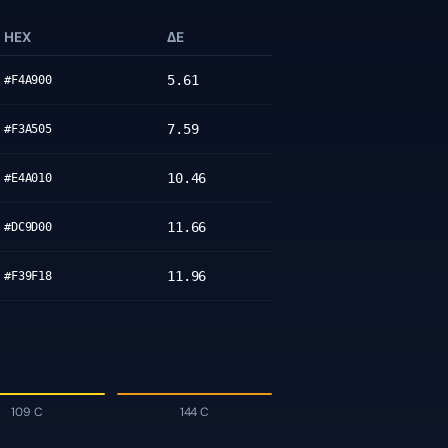
HEX
ΔE
5.61
#F4A900
7.59
#F3A505
10.46
#E4A010
11.66
#DC9D00
11.96
#F39F18
109 C
144 C