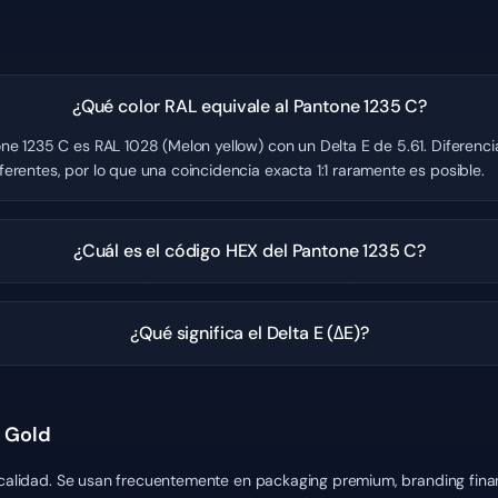
¿Qué color RAL equivale al Pantone 1235 C?
e 1235 C es RAL 1028 (Melon yellow) con un Delta E de 5.61. Diferencia
erentes, por lo que una coincidencia exacta 1:1 raramente es posible.
¿Cuál es el código HEX del Pantone 1235 C?
¿Qué significa el Delta E (ΔE)?
s Gold
y calidad. Se usan frecuentemente en packaging premium, branding fina