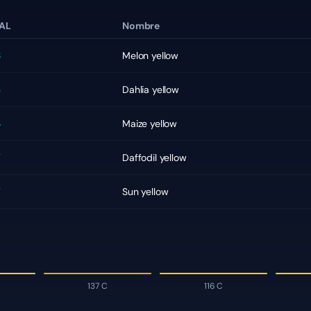
AL
Nombre
Melon yellow
8
Dahlia yellow
3
Maize yellow
6
Daffodil yellow
7
Sun yellow
7
137 C
116 C