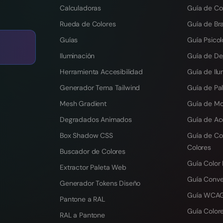
Calculadoras
Guía de Co
Rueda de Colores
Guía de Br
Guías
Guía Psicol
Iluminación
Guía de D
Herramienta Accesibilidad
Guía de Ilu
Generador Tema Tailwind
Guía de Pal
Mesh Gradient
Guía de M
Degradados Animados
Guía de Ac
Box Shadow CSS
Guía de Co
Colores
Buscador de Colores
Guía Color
Extractor Paleta Web
Guía Conv
Generador Tokens Diseño
Guía WCAG
Pantone a RAL
Guía Colore
RAL a Pantone