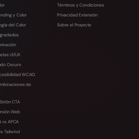
lor
Términos y Condiciones
anding y Color
Privacidad Extensión
ogía del Color
Sobre el Proyecto
egradados
minación
etas UI/UX
odo Oscuro
cesibilidad WCAG
mbinaciones de
 Botón CTA
ersión Web
 vs APCA
s Tailwind