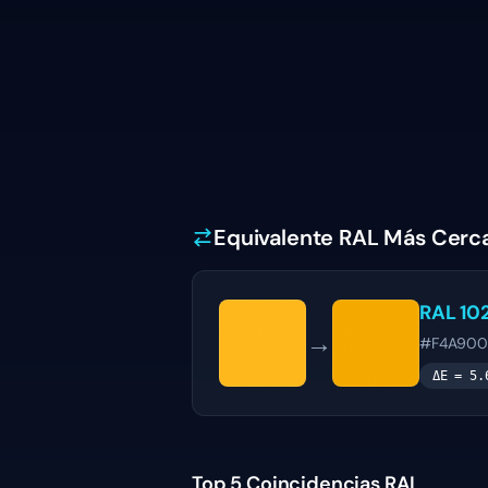
Equivalente RAL Más Cerc
RAL 10
→
#F4A900
ΔE =
5.
Top 5 Coincidencias RAL