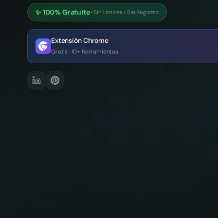
✨
100% Gratuito
•
Sin Límites
•
Sin Registro
Extensión Chrome
Gratis · 10+ herramientas