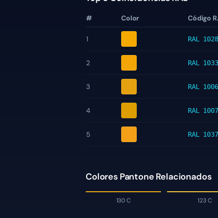
#
Color
Código R
1
RAL 102
2
RAL 103
3
RAL 100
4
RAL 100
5
RAL 103
Colores Pantone Relacionados
130 C
123 C