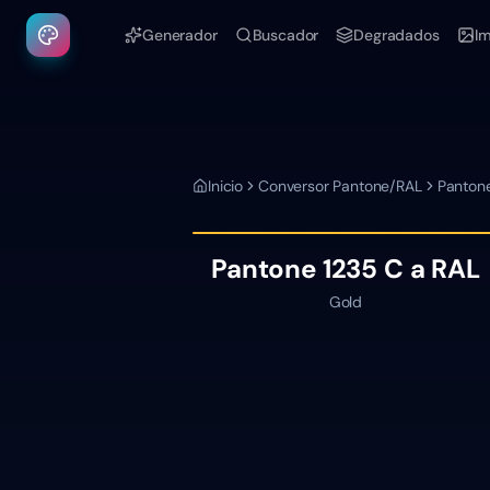
Generador
Buscador
Degradados
I
Inicio
Conversor Pantone/RAL
Panton
Pantone
1235 C
a RAL
Gold