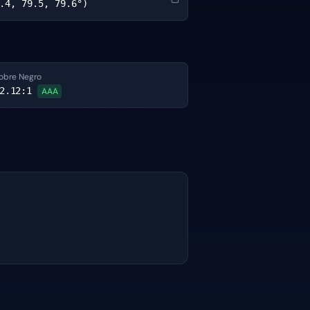
.4, 79.5, 79.6°)
obre Negro
2.12
:1
AAA