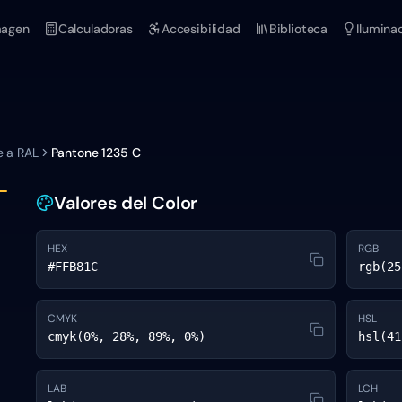
magen
Calculadoras
Accesibilidad
Biblioteca
Ilumina
e a RAL
Pantone
1235 C
Valores del Color
HEX
RGB
#FFB81C
rgb(25
CMYK
HSL
cmyk(0%, 28%, 89%, 0%)
hsl(41
LAB
LCH