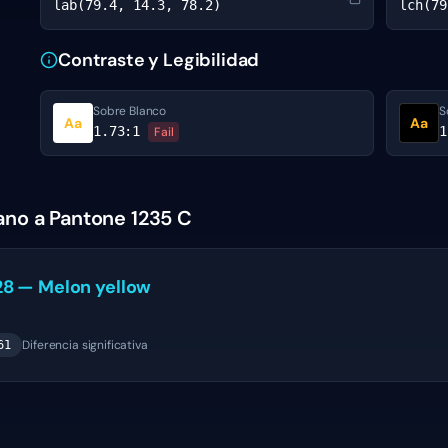
lab(79.4, 14.3, 78.2)
lch(79
Contraste y Legibilidad
Sobre Blanco
S
Aa
Aa
1.73
:1
1
Fail
ano a Pantone 1235 C
28
—
Melon yellow
Diferencia significativa
61