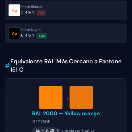
Sobre Blanco
Aa
2.49
:1
Fail
Sobre Negro
Aa
8.45
:1
AAA
Equivalente RAL Más Cercano a Pantone
151 C
→
RAL 2000
—
Yellow orange
#ED760E
Diferencia significativa
ΔE =
8.26