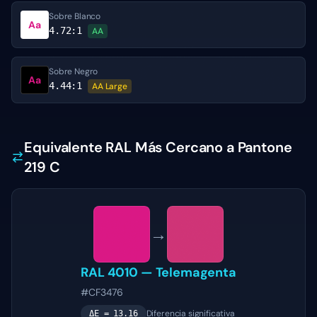
Sobre Blanco
Aa
4.72
:1
AA
Sobre Negro
Aa
4.44
:1
AA Large
Equivalente RAL Más Cercano a Pantone
219 C
→
RAL 4010
—
Telemagenta
#CF3476
Diferencia significativa
ΔE =
13.16