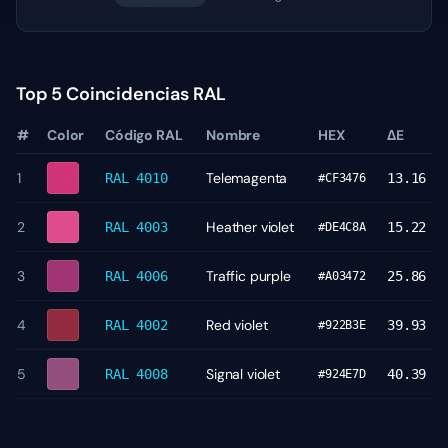
Top 5 Coincidencias RAL
#
Color
Código RAL
Nombre
HEX
ΔE
1
Telemagenta
RAL 4010
13.16
#CF3476
2
Heather violet
RAL 4003
15.22
#DE4C8A
3
Traffic purple
RAL 4006
25.86
#A03472
4
Red violet
RAL 4002
39.93
#922B3E
5
Signal violet
RAL 4008
40.39
#924E7D