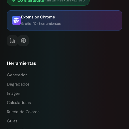
✨
100% Gratuito
•
Sin Límites
•
Sin Registro
Extensión Chrome
Gratis · 10+ herramientas
Herramientas
Generador
Degradados
Imagen
Calculadoras
Rueda de Colores
Guías