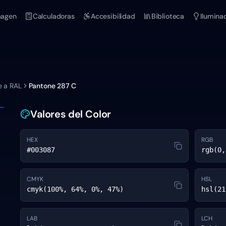
magen
Calculadoras
Accesibilidad
Biblioteca
Ilumina
e a RAL
Pantone
287 C
Valores del Color
HEX
RGB
#003087
rgb(0,
CMYK
HSL
cmyk(100%, 64%, 0%, 47%)
hsl(21
LAB
LCH