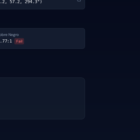
.2, 57.2, 294.3°)
obre Negro
.77
:1
Fail