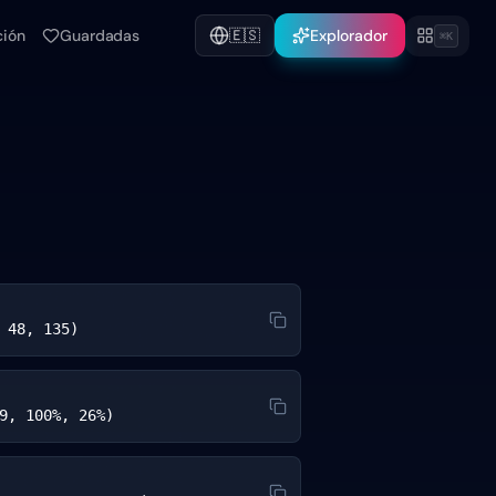
ción
Guardadas
🇪🇸
Explorador
⌘K
 48, 135)
9, 100%, 26%)