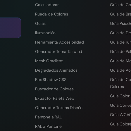
Calculadoras
Guía de Co
Rueda de Colores
Guía de Br
Guías
Guía Psicol
Iluminación
Guía de D
Herramienta Accesibilidad
Guía de Ilu
Generador Tema Tailwind
Guía de Pal
Mesh Gradient
Guía de M
Degradados Animados
Guía de Ac
Box Shadow CSS
Guía de Co
Colores
Buscador de Colores
Guía Color
Extractor Paleta Web
Guía Conv
Generador Tokens Diseño
Guía WCAG
Pantone a RAL
Guía Colore
RAL a Pantone