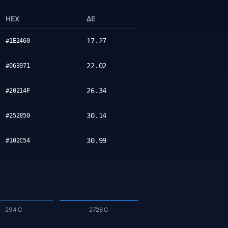
HEX
ΔE
17.27
#1E2460
22.02
#063971
26.34
#20214F
30.14
#252850
30.99
#102C54
294 C
2728 C