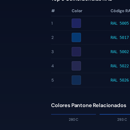
#
Color
Código R
1
RAL 5005
2
RAL 5017
3
RAL 5002
4
RAL 5022
5
RAL 5026
Colores Pantone Relacionados
280 C
293 C