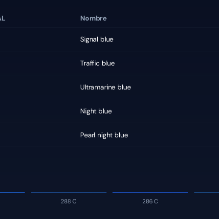
AL
Nombre
Signal blue
Traffic blue
Ultramarine blue
Night blue
Pearl night blue
288 C
286 C