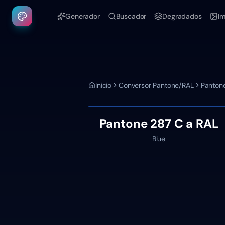
Generador
Buscador
Degradados
I
Inicio
Conversor Pantone/RAL
Panton
Pantone
287 C
a RAL
Blue