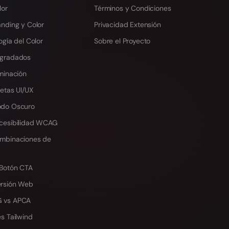
lor
Términos y Condiciones
anding y Color
Privacidad Extensión
ogía del Color
Sobre el Proyecto
egradados
minación
etas UI/UX
odo Oscuro
cesibilidad WCAG
mbinaciones de
 Botón CTA
ersión Web
 vs APCA
s Tailwind