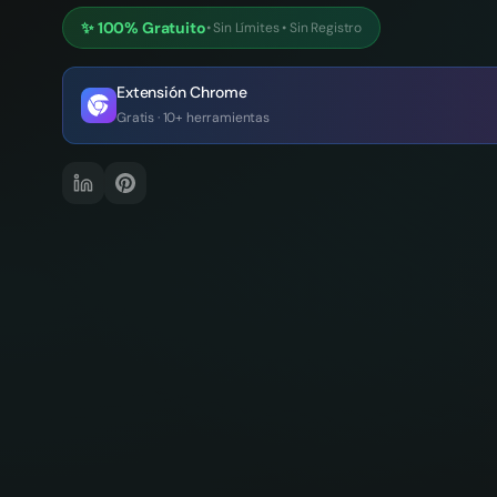
✨
100% Gratuito
•
Sin Límites
•
Sin Registro
Extensión Chrome
Gratis · 10+ herramientas