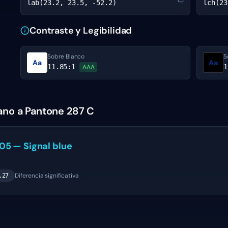
lab(23.2, 23.5, -52.2)
lch(23
Contraste y Legibilidad
Sobre Blanco
S
Aa
Aa
11.85
:1
1
AAA
ano a Pantone 287 C
005
—
Signal blue
Diferencia significativa
.27