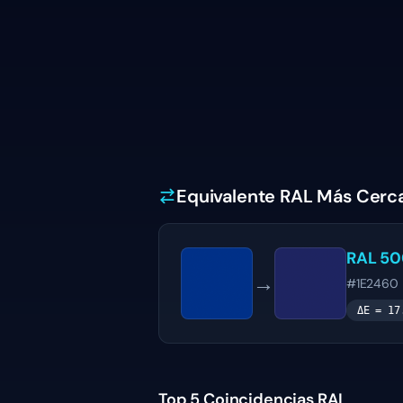
Equivalente RAL Más Cerc
RAL 5
→
#1E2460
ΔE =
17
Top 5 Coincidencias RAL