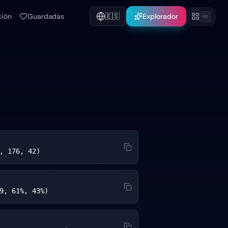
ción
Guardadas
🇪🇸
Explorador
⌘K
, 176, 42)
9, 61%, 43%)