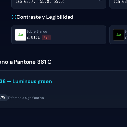
lab(63.7, -55.0, 55.5)
lch(63
Contraste y Legibilidad
Sobre Blanco
S
Aa
Aa
2.81
:1
7
Fail
ano a Pantone 361 C
38
—
Luminous green
D
Diferencia significativa
.79