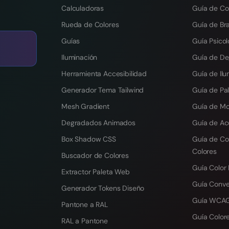
Calculadoras
Guía de Co
Rueda de Colores
Guía de Br
Guías
Guía Psicol
Iluminación
Guía de D
Herramienta Accesibilidad
Guía de Ilu
Generador Tema Tailwind
Guía de Pal
Mesh Gradient
Guía de M
Degradados Animados
Guía de Ac
Box Shadow CSS
Guía de Co
Colores
Buscador de Colores
Guía Color
Extractor Paleta Web
Guía Conv
Generador Tokens Diseño
Guía WCAG
Pantone a RAL
Guía Colore
RAL a Pantone