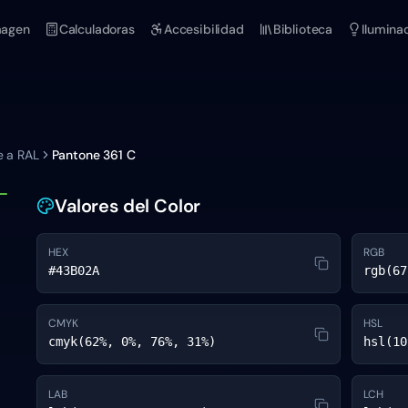
magen
Calculadoras
Accesibilidad
Biblioteca
Ilumina
e a RAL
Pantone
361 C
Valores del Color
HEX
RGB
#43B02A
rgb(67
CMYK
HSL
cmyk(62%, 0%, 76%, 31%)
hsl(10
LAB
LCH