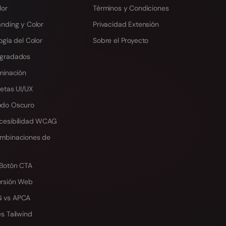
lor
Términos y Condiciones
anding y Color
Privacidad Extensión
ogía del Color
Sobre el Proyecto
egradados
minación
etas UI/UX
odo Oscuro
cesibilidad WCAG
mbinaciones de
 Botón CTA
ersión Web
 vs APCA
s Tailwind