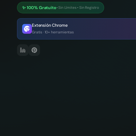
✨
100% Gratuito
•
Sin Límites
•
Sin Registro
Extensión Chrome
Gratis · 10+ herramientas