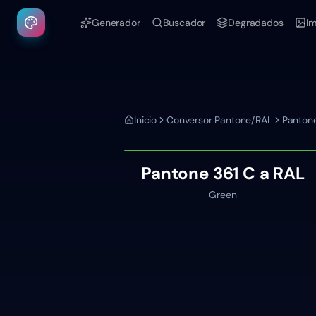
Generador
Buscador
Degradados
I
Inicio
Conversor Pantone/RAL
Panton
Pantone
361 C
a RAL
Green