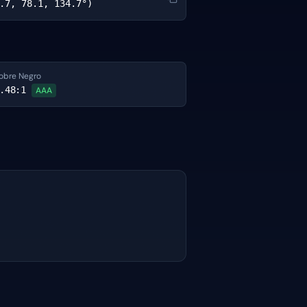
.7, 78.1, 134.7°)
obre Negro
.48
:1
AAA