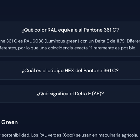
¿Qué color RAL equivale al Pantone 361 C?
ne 361 C es RAL 6038 (Luminous green) con un Delta E de 11.79. Diferen
erentes, por lo que una coincidencia exacta 1:1 raramente es posible.
¿Cuál es el código HEX del Pantone 361 C?
¿Qué significa el Delta E (ΔE)?
s Green
y sostenibilidad. Los RAL verdes (6xxx) se usan en maquinaria agrícola,