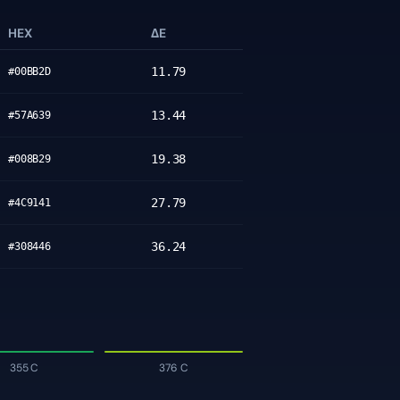
HEX
ΔE
11.79
#00BB2D
13.44
#57A639
19.38
#008B29
27.79
#4C9141
36.24
#308446
355 C
376 C