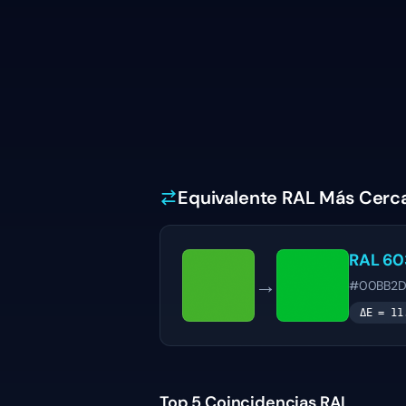
Equivalente RAL Más Cerc
RAL 60
→
#00BB2
ΔE =
11
Top 5 Coincidencias RAL