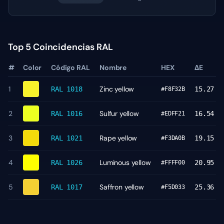
Top 5 Coincidencias RAL
#
Color
Código RAL
Nombre
HEX
ΔE
1
Zinc yellow
RAL 1018
15.27
#F8F32B
2
Sulfur yellow
RAL 1016
16.54
#EDFF21
3
Rape yellow
RAL 1021
19.15
#F3DA0B
4
Luminous yellow
RAL 1026
20.95
#FFFF00
5
Saffron yellow
RAL 1017
25.36
#F5D033