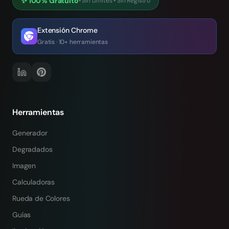
✨
100% Gratuito
•
Sin Límites
•
Sin Registro
Extensión Chrome
Gratis · 10+ herramientas
Herramientas
Generador
Degradados
Imagen
Calculadoras
Rueda de Colores
Guías