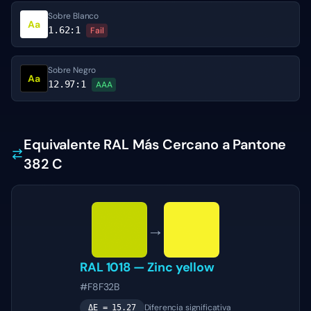
Sobre Blanco
Aa
1.62
:1
Fail
Sobre Negro
Aa
12.97
:1
AAA
Equivalente RAL Más Cercano a Pantone
382 C
→
RAL 1018
—
Zinc yellow
#F8F32B
Diferencia significativa
ΔE =
15.27