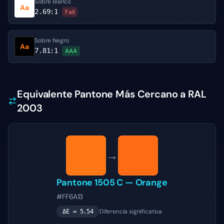
Sobre Blanco
Aa
2.69
:1
Fail
Sobre Negro
Aa
7.81
:1
AAA
Equivalente Pantone Más Cercano a RAL
2003
→
Pantone
1505 C
—
Orange
#FF6A13
Diferencia significativa
ΔE =
5.54