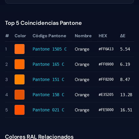
Top 5 Coincidencias Pantone
#
Color
Código Pantone
Nombre
HEX
ΔE
1
Orange
Pantone
1505 C
5.54
#FF6A13
2
Orange
Pantone
165 C
6.19
#FF6900
3
Orange
Pantone
151 C
8.47
#FF8200
4
Orange
Pantone
158 C
13.28
#E35205
5
Orange
Pantone
021 C
16.51
#FE5000
Colores RAL Relacionados