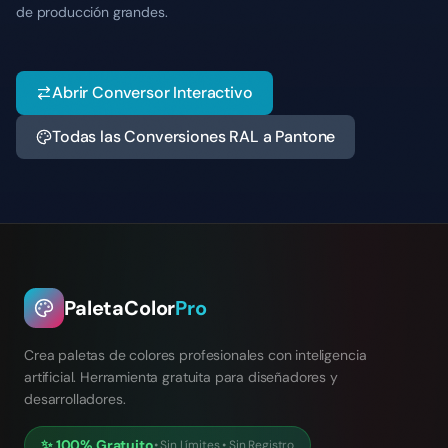
de producción grandes.
Abrir Conversor Interactivo
Todas las Conversiones RAL a Pantone
PaletaColor
Pro
Crea paletas de colores profesionales con inteligencia
artificial. Herramienta gratuita para diseñadores y
desarrolladores.
✨
100% Gratuito
•
Sin Límites
•
Sin Registro