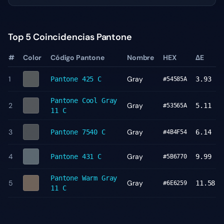
Top 5 Coincidencias Pantone
#
Color
Código Pantone
Nombre
HEX
ΔE
1
Gray
Pantone
425 C
3.93
#54585A
Pantone
Cool Gray
2
Gray
5.11
#53565A
11 C
3
Gray
Pantone
7540 C
6.14
#4B4F54
4
Gray
Pantone
431 C
9.99
#5B6770
Pantone
Warm Gray
5
Gray
11.58
#6E6259
11 C