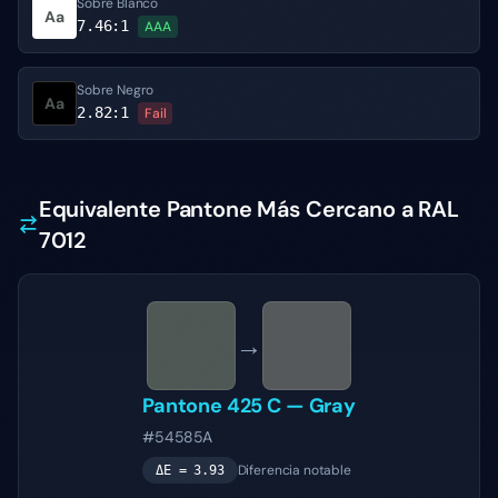
Sobre Blanco
Aa
7.46
:1
AAA
Sobre Negro
Aa
2.82
:1
Fail
Equivalente Pantone Más Cercano a RAL
7012
→
Pantone
425 C
—
Gray
#54585A
Diferencia notable
ΔE =
3.93