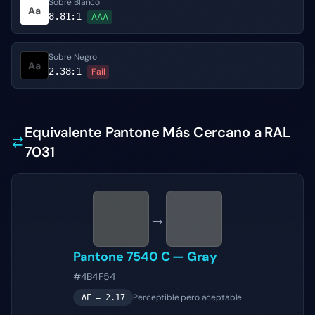
Sobre Blanco
Aa
8.81
:1
AAA
Sobre Negro
Aa
2.38
:1
Fail
Equivalente Pantone Más Cercano a RAL
7031
→
Pantone
7540 C
—
Gray
#4B4F54
Perceptible pero aceptable
ΔE =
2.17