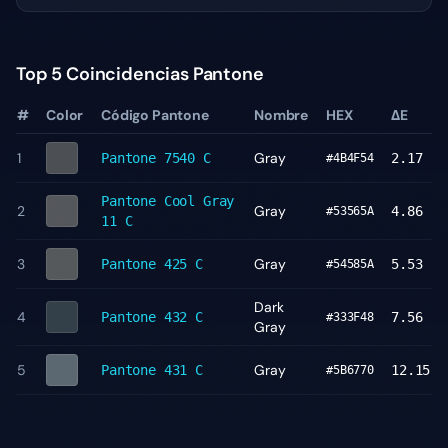
Top 5 Coincidencias Pantone
#
Color
Código Pantone
Nombre
HEX
ΔE
1
Gray
Pantone
7540 C
2.17
#4B4F54
Pantone
Cool Gray
2
Gray
4.86
#53565A
11 C
3
Gray
Pantone
425 C
5.53
#54585A
Dark
4
Pantone
432 C
7.56
#333F48
Gray
5
Gray
Pantone
431 C
12.15
#5B6770