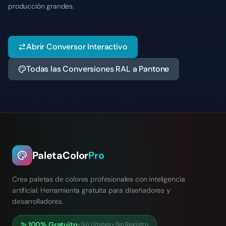
producción grandes.
Abrir Conversor Interactivo
Todas las Conversiones RAL a Pantone
PaletaColor
Pro
Crea paletas de colores profesionales con inteligencia
artificial. Herramienta gratuita para diseñadores y
desarrolladores.
✨
100% Gratuito
•
Sin Límites
•
Sin Registro