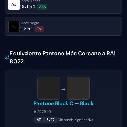
Sobre Blanco
Aa
16.10
:1
AAA
Sobre Negro
Aa
1.30
:1
Fail
Equivalente Pantone Más Cercano a RAL
8022
→
Pantone
Black C
—
Black
#2D2926
Diferencia significativa
ΔE =
5.07