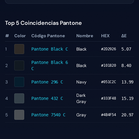
Top 5 Coincidencias Pantone
#
Color
Código Pantone
Nombre
HEX
ΔE
1
Black
Pantone
Black C
5.07
#2D2926
Pantone
Black 6
2
Black
8.40
#101820
C
3
Navy
Pantone
296 C
13.99
#051C2C
Dark
4
Pantone
432 C
15.19
#333F48
Gray
5
Gray
Pantone
7540 C
20.97
#4B4F54