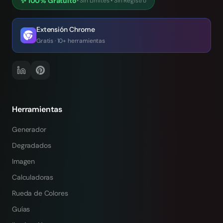
✨
100% Gratuito
•
Sin Límites
•
Sin Registro
Extensión Chrome
Gratis · 10+ herramientas
Herramientas
Generador
Degradados
Imagen
Calculadoras
Rueda de Colores
Guías