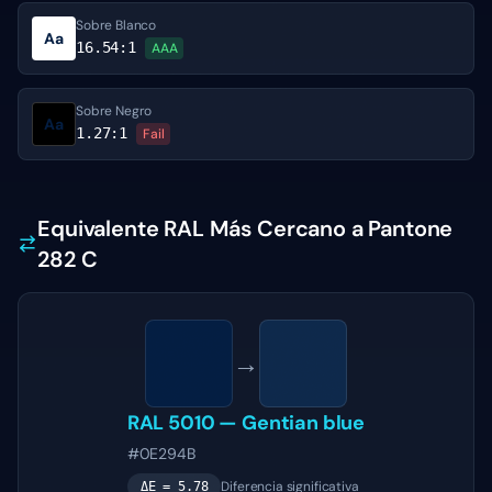
Sobre Blanco
Aa
16.54
:1
AAA
Sobre Negro
Aa
1.27
:1
Fail
Equivalente RAL Más Cercano a Pantone
282 C
→
RAL 5010
—
Gentian blue
#0E294B
Diferencia significativa
ΔE =
5.78