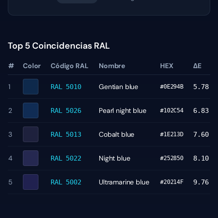
Top 5 Coincidencias RAL
#
Color
Código RAL
Nombre
HEX
ΔE
1
Gentian blue
RAL 5010
5.78
#0E294B
2
Pearl night blue
RAL 5026
6.83
#102C54
3
Cobalt blue
RAL 5013
7.60
#1E213D
4
Night blue
RAL 5022
8.10
#252850
5
Ultramarine blue
RAL 5002
9.76
#20214F