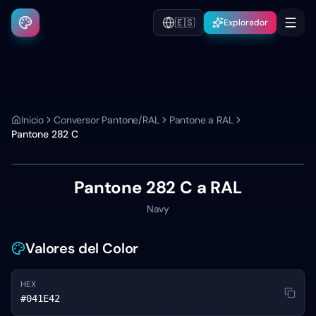
🇪🇸
Explorador
Inicio
Conversor Pantone/RAL
Pantone a RAL
Pantone
282 C
Pantone
282 C
a RAL
Navy
Valores del Color
HEX
#041E42