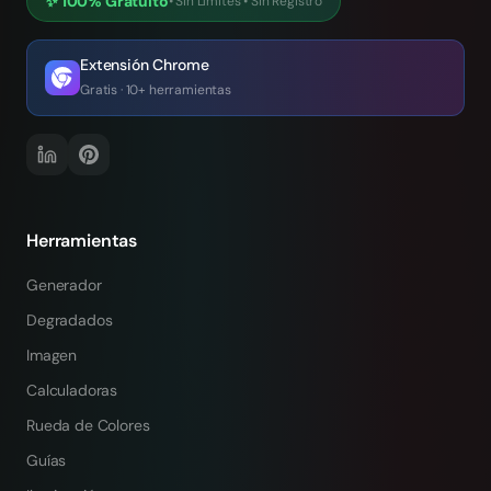
✨
100% Gratuito
•
Sin Límites
•
Sin Registro
Extensión Chrome
Gratis · 10+ herramientas
Herramientas
Generador
Degradados
Imagen
Calculadoras
Rueda de Colores
Guías