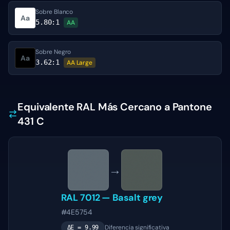
Sobre Blanco
Aa
5.80
:1
AA
Sobre Negro
Aa
3.62
:1
AA Large
Equivalente RAL Más Cercano a Pantone
431 C
→
RAL 7012
—
Basalt grey
#4E5754
Diferencia significativa
ΔE =
9.99