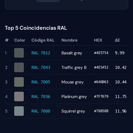
Top 5 Coincidencias RAL
#
Color
Código RAL
Nombre
HEX
ΔE
1
Basalt grey
RAL 7012
9.99
#4E5754
2
Traffic grey B
RAL 7043
10.42
#4E5452
3
Mouse grey
RAL 7005
10.44
#646B63
4
Platinum grey
RAL 7036
11.75
#7F7679
5
Squirrel grey
RAL 7000
11.96
#78858B