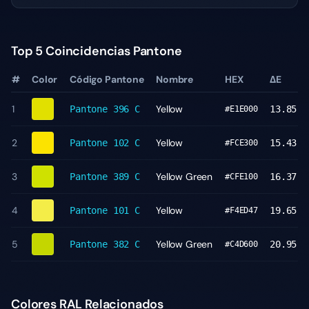
Top 5 Coincidencias Pantone
#
Color
Código Pantone
Nombre
HEX
ΔE
1
Yellow
Pantone
396 C
13.85
#E1E000
2
Yellow
Pantone
102 C
15.43
#FCE300
3
Yellow Green
Pantone
389 C
16.37
#CFE100
4
Yellow
Pantone
101 C
19.65
#F4ED47
5
Yellow Green
Pantone
382 C
20.95
#C4D600
Colores RAL Relacionados