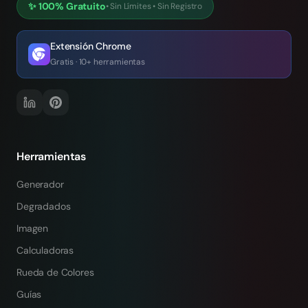
✨
100% Gratuito
•
Sin Límites
•
Sin Registro
Extensión Chrome
Gratis · 10+ herramientas
Herramientas
Generador
Degradados
Imagen
Calculadoras
Rueda de Colores
Guías