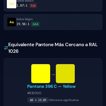
Sobre Blanco
Aa
1.07
:1
Fail
Sobre Negro
Aa
19.56
:1
AAA
Equivalente Pantone Más Cercano a RAL
1026
→
Pantone
396 C
—
Yellow
#E1E000
Diferencia significativa
ΔE =
13.85