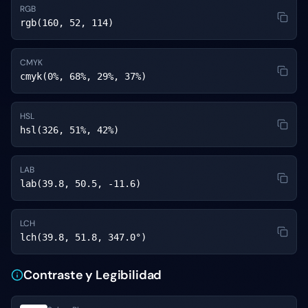
RGB
rgb(160, 52, 114)
CMYK
cmyk(0%, 68%, 29%, 37%)
HSL
hsl(326, 51%, 42%)
LAB
lab(39.8, 50.5, -11.6)
LCH
lch(39.8, 51.8, 347.0°)
Contraste y Legibilidad