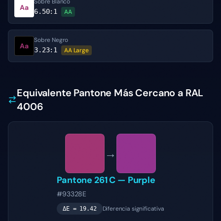
Sobre Blanco
Aa
6.50
:1
AA
Sobre Negro
Aa
3.23
:1
AA Large
Equivalente Pantone Más Cercano a RAL
4006
→
Pantone
261 C
—
Purple
#93328E
Diferencia significativa
ΔE =
19.42