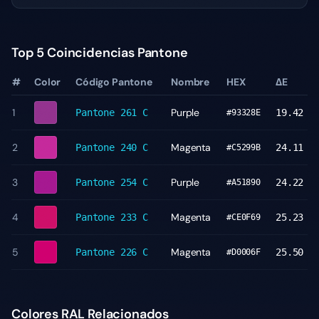
Top 5 Coincidencias Pantone
#
Color
Código Pantone
Nombre
HEX
ΔE
1
Purple
Pantone
261 C
19.42
#93328E
2
Magenta
Pantone
240 C
24.11
#C5299B
3
Purple
Pantone
254 C
24.22
#A51890
4
Magenta
Pantone
233 C
25.23
#CE0F69
5
Magenta
Pantone
226 C
25.50
#D0006F
Colores RAL Relacionados