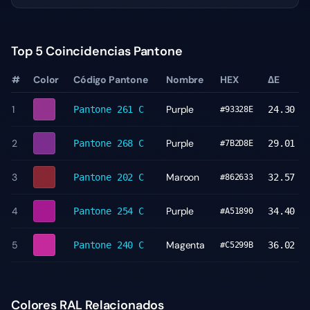
Top 5 Coincidencias Pantone
#
Color
Código Pantone
Nombre
HEX
ΔE
1
Purple
Pantone
261 C
24.30
#93328E
2
Purple
Pantone
268 C
29.01
#7B2D8E
3
Maroon
Pantone
202 C
32.57
#862633
4
Purple
Pantone
254 C
34.40
#A51890
5
Magenta
Pantone
240 C
36.02
#C5299B
Colores RAL Relacionados