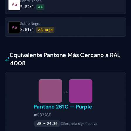
Sobre Blanco
Aa
5.82
:1
AA
Sobre Negro
Aa
3.61
:1
AA Large
Equivalente Pantone Más Cercano a RAL
4008
→
Pantone
261 C
—
Purple
#93328E
Diferencia significativa
ΔE =
24.30