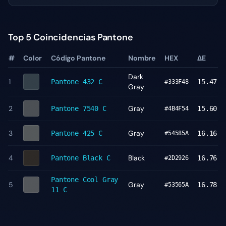
Top 5 Coincidencias Pantone
#
Color
Código Pantone
Nombre
HEX
ΔE
Dark
1
Pantone
432 C
15.47
#333F48
Gray
2
Gray
Pantone
7540 C
15.60
#4B4F54
3
Gray
Pantone
425 C
16.16
#54585A
4
Black
Pantone
Black C
16.76
#2D2926
Pantone
Cool Gray
5
Gray
16.78
#53565A
11 C