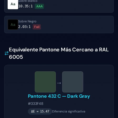
Sobre Blanco
Aa
10.35
:1
AAA
Sobre Negro
Aa
2.03
:1
Fail
Equivalente Pantone Más Cercano a RAL
6005
→
Pantone
432 C
—
Dark Gray
#333F48
Diferencia significativa
ΔE =
15.47