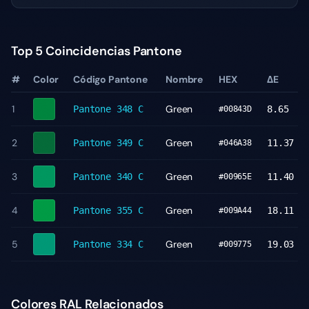
Top 5 Coincidencias Pantone
#
Color
Código Pantone
Nombre
HEX
ΔE
1
Green
Pantone
348 C
8.65
#00843D
2
Green
Pantone
349 C
11.37
#046A38
3
Green
Pantone
340 C
11.40
#00965E
4
Green
Pantone
355 C
18.11
#009A44
5
Green
Pantone
334 C
19.03
#009775
Colores RAL Relacionados