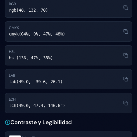
RGB
rgb(48, 132, 70)
CMYK
cmyk(64%, 0%, 47%, 48%)
HSL
hsl(136, 47%, 35%)
LAB
lab(49.0, -39.6, 26.1)
LCH
lch(49.0, 47.4, 146.6°)
Contraste y Legibilidad