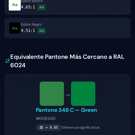
Sobre Blanco
Aa
4.65
:1
AA
Sobre Negro
Aa
4.51
:1
AA
Equivalente Pantone Más Cercano a RAL
6024
→
Pantone
348 C
—
Green
#00843D
Diferencia significativa
ΔE =
8.65