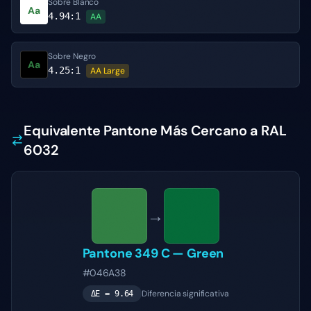
Sobre Blanco
Aa
4.94
:1
AA
Sobre Negro
Aa
4.25
:1
AA Large
Equivalente Pantone Más Cercano a RAL
6032
→
Pantone
349 C
—
Green
#046A38
Diferencia significativa
ΔE =
9.64