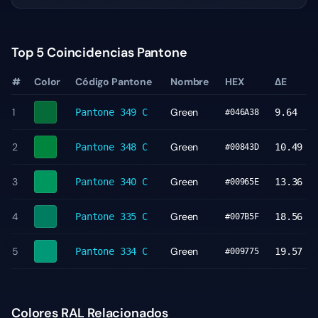
Top 5 Coincidencias Pantone
#
Color
Código Pantone
Nombre
HEX
ΔE
1
Green
Pantone
349 C
9.64
#046A38
2
Green
Pantone
348 C
10.49
#00843D
3
Green
Pantone
340 C
13.36
#00965E
4
Green
Pantone
335 C
18.56
#007B5F
5
Green
Pantone
334 C
19.57
#009775
Colores RAL Relacionados