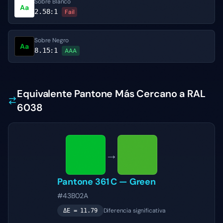
Sobre Blanco
Aa
2.58
:1
Fail
Sobre Negro
Aa
8.15
:1
AAA
Equivalente Pantone Más Cercano a RAL
6038
→
Pantone
361 C
—
Green
#43B02A
Diferencia significativa
ΔE =
11.79