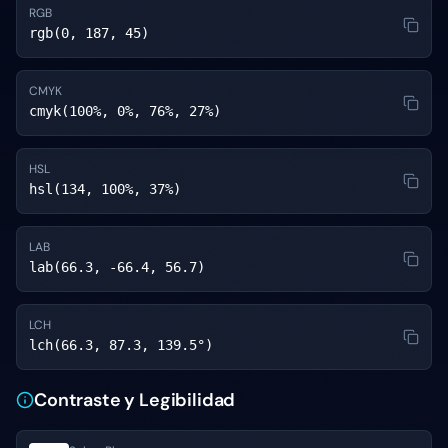
RGB
rgb(0, 187, 45)
CMYK
cmyk(100%, 0%, 76%, 27%)
HSL
hsl(134, 100%, 37%)
LAB
lab(66.3, -66.4, 56.7)
LCH
lch(66.3, 87.3, 139.5°)
Contraste y Legibilidad