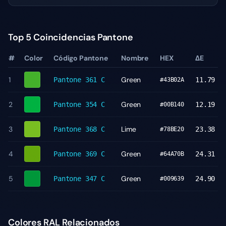
Top 5 Coincidencias Pantone
#
Color
Código Pantone
Nombre
HEX
ΔE
1
Green
Pantone
361 C
11.79
#43B02A
2
Green
Pantone
354 C
12.19
#00B140
3
Lime
Pantone
368 C
23.38
#78BE20
4
Green
Pantone
369 C
24.31
#64A70B
5
Green
Pantone
347 C
24.90
#009639
Colores RAL Relacionados