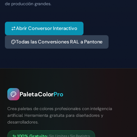
de producción grandes.
Abrir Conversor Interactivo
Todas las Conversiones RAL a Pantone
PaletaColor
Pro
Crea paletas de colores profesionales con inteligencia
artificial. Herramienta gratuita para diseñadores y
desarrolladores.
✨
100% Gratuito
•
Sin Límites
•
Sin Registro