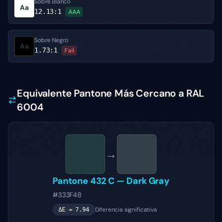
Sobre Blanco
Aa
12.13
:1
AAA
Sobre Negro
Aa
1.73
:1
Fail
Equivalente Pantone Más Cercano a RAL
6004
→
Pantone
432 C
—
Dark Gray
#333F48
Diferencia significativa
ΔE =
7.94