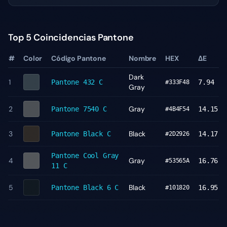
Top 5 Coincidencias Pantone
#
Color
Código Pantone
Nombre
HEX
ΔE
Dark
1
Pantone
432 C
7.94
#333F48
Gray
2
Gray
Pantone
7540 C
14.15
#4B4F54
3
Black
Pantone
Black C
14.17
#2D2926
Pantone
Cool Gray
4
Gray
16.76
#53565A
11 C
5
Black
Pantone
Black 6 C
16.95
#101820