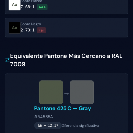
Sobre Blanco
Aa
7.68
:1
AAA
Sobre Negro
Aa
2.73
:1
Fail
Equivalente Pantone Más Cercano a RAL
7009
→
Pantone
425 C
—
Gray
#54585A
Diferencia significativa
ΔE =
12.17