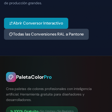
de producción grandes.
Abrir Conversor Interactivo
Todas las Conversiones RAL a Pantone
PaletaColor
Pro
Crea paletas de colores profesionales con inteligencia
artificial. Herramienta gratuita para diseñadores y
desarrolladores.
✨
100% Gratuito
•
Sin Límites
•
Sin Registro