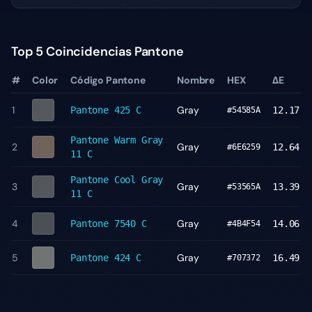
Top 5 Coincidencias Pantone
#
Color
Código Pantone
Nombre
HEX
ΔE
1
Gray
Pantone
425 C
12.17
#54585A
Pantone
Warm Gray
2
Gray
12.64
#6E6259
11 C
Pantone
Cool Gray
3
Gray
13.39
#53565A
11 C
4
Gray
Pantone
7540 C
14.06
#4B4F54
5
Gray
Pantone
424 C
16.49
#707372