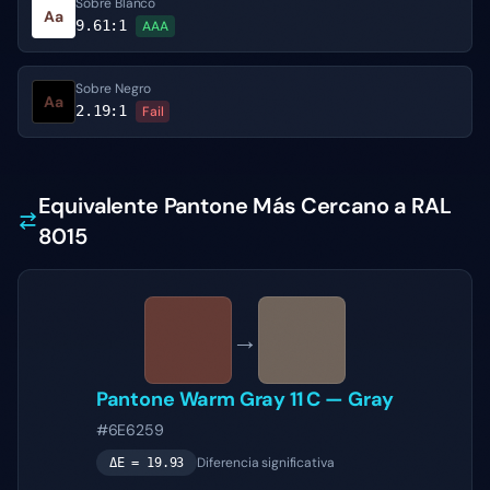
Sobre Blanco
Aa
9.61
:1
AAA
Sobre Negro
Aa
2.19
:1
Fail
Equivalente Pantone Más Cercano a RAL
8015
→
Pantone
Warm Gray 11 C
—
Gray
#6E6259
Diferencia significativa
ΔE =
19.93