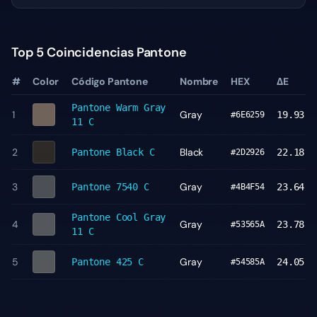
Top 5 Coincidencias Pantone
#
Color
Código Pantone
Nombre
HEX
ΔE
Pantone
Warm Gray
1
Gray
19.93
#6E6259
11 C
2
Black
Pantone
Black C
22.18
#2D2926
3
Gray
Pantone
7540 C
23.64
#4B4F54
Pantone
Cool Gray
4
Gray
23.78
#53565A
11 C
5
Gray
Pantone
425 C
24.05
#54585A