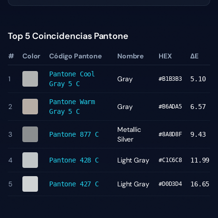
Top 5 Coincidencias Pantone
#
Color
Código Pantone
Nombre
HEX
ΔE
Pantone
Cool
1
Gray
5.10
#B1B3B3
Gray 5 C
Pantone
Warm
2
Gray
6.57
#B6ADA5
Gray 5 C
Metallic
3
Pantone
877 C
9.43
#8A8D8F
Silver
4
Light Gray
Pantone
428 C
11.99
#C1C6C8
5
Light Gray
Pantone
427 C
16.65
#D0D3D4