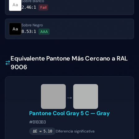
Sobre Blanco
Aa
2.46
:1
Fail
Sobre Negro
Aa
8.53
:1
AAA
Equivalente Pantone Más Cercano a RAL
9006
→
Pantone
Cool Gray 5 C
—
Gray
#B1B3B3
Diferencia significativa
ΔE =
5.10