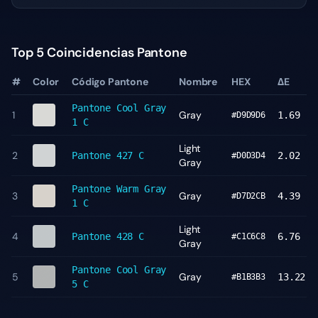
Top 5 Coincidencias Pantone
#
Color
Código Pantone
Nombre
HEX
ΔE
Pantone
Cool Gray
1
Gray
1.69
#D9D9D6
1 C
Light
2
Pantone
427 C
2.02
#D0D3D4
Gray
Pantone
Warm Gray
3
Gray
4.39
#D7D2CB
1 C
Light
4
Pantone
428 C
6.76
#C1C6C8
Gray
Pantone
Cool Gray
5
Gray
13.22
#B1B3B3
5 C