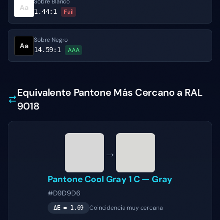
Sobre Blanco
Aa
1.44
:1
Fail
Sobre Negro
Aa
14.59
:1
AAA
Equivalente Pantone Más Cercano a RAL
9018
→
Pantone
Cool Gray 1 C
—
Gray
#D9D9D6
Coincidencia muy cercana
ΔE =
1.69