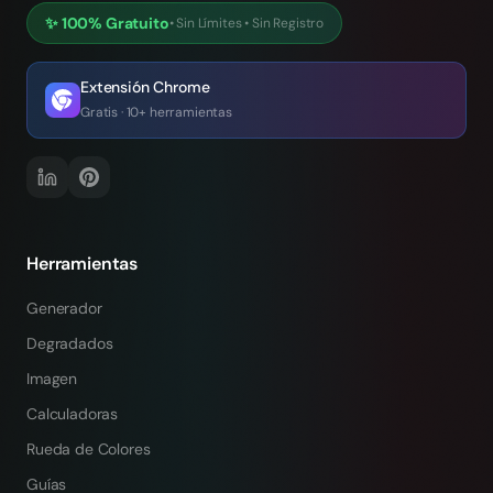
✨
100% Gratuito
•
Sin Límites
•
Sin Registro
Extensión Chrome
Gratis · 10+ herramientas
Herramientas
Generador
Degradados
Imagen
Calculadoras
Rueda de Colores
Guías