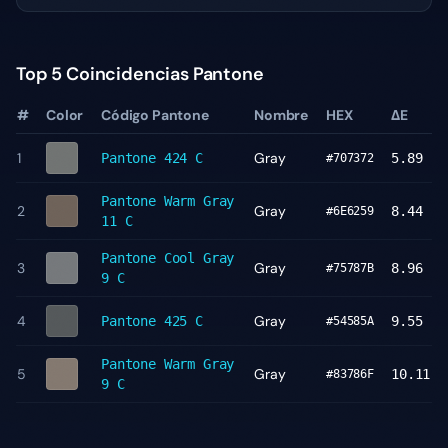
Top 5 Coincidencias Pantone
#
Color
Código Pantone
Nombre
HEX
ΔE
1
Gray
Pantone
424 C
5.89
#707372
Pantone
Warm Gray
2
Gray
8.44
#6E6259
11 C
Pantone
Cool Gray
3
Gray
8.96
#75787B
9 C
4
Gray
Pantone
425 C
9.55
#54585A
Pantone
Warm Gray
5
Gray
10.11
#83786F
9 C