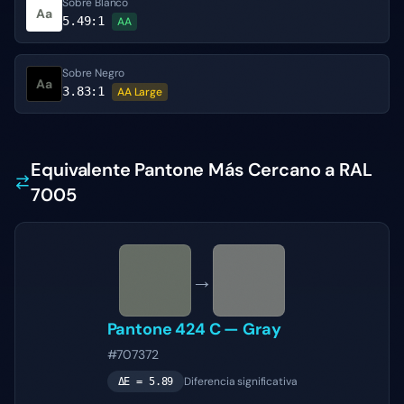
Sobre Blanco
Aa
5.49
:1
AA
Sobre Negro
Aa
3.83
:1
AA Large
Equivalente Pantone Más Cercano a RAL
7005
→
Pantone
424 C
—
Gray
#707372
Diferencia significativa
ΔE =
5.89