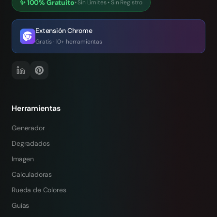
✨
100% Gratuito
•
Sin Límites
•
Sin Registro
Extensión Chrome
Gratis · 10+ herramientas
Herramientas
Generador
Degradados
Imagen
Calculadoras
Rueda de Colores
Guías