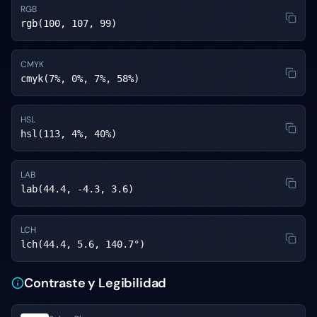
RGB
rgb(100, 107, 99)
CMYK
cmyk(7%, 0%, 7%, 58%)
HSL
hsl(113, 4%, 40%)
LAB
lab(44.4, -4.3, 3.6)
LCH
lch(44.4, 5.6, 140.7°)
Contraste y Legibilidad