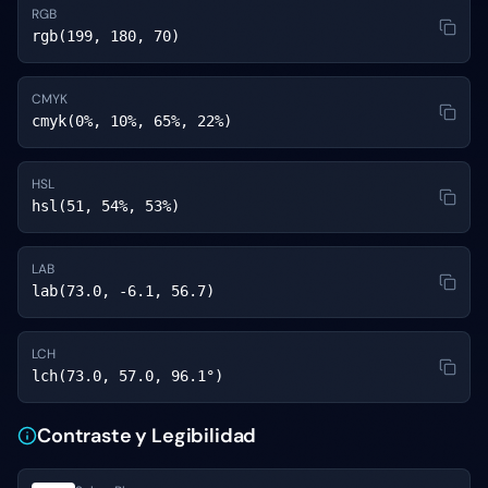
RGB
rgb(199, 180, 70)
CMYK
cmyk(0%, 10%, 65%, 22%)
HSL
hsl(51, 54%, 53%)
LAB
lab(73.0, -6.1, 56.7)
LCH
lch(73.0, 57.0, 96.1°)
Contraste y Legibilidad