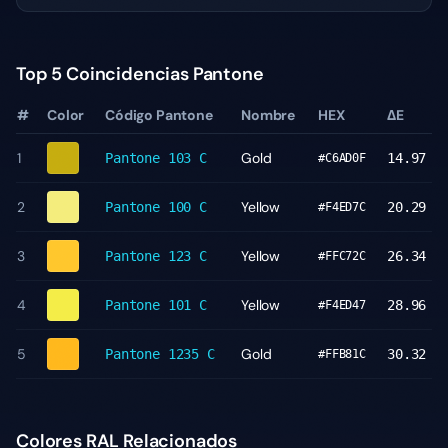
Top 5 Coincidencias Pantone
#
Color
Código Pantone
Nombre
HEX
ΔE
1
Gold
Pantone
103 C
14.97
#C6AD0F
2
Yellow
Pantone
100 C
20.29
#F4ED7C
3
Yellow
Pantone
123 C
26.34
#FFC72C
4
Yellow
Pantone
101 C
28.96
#F4ED47
5
Gold
Pantone
1235 C
30.32
#FFB81C
Colores RAL Relacionados