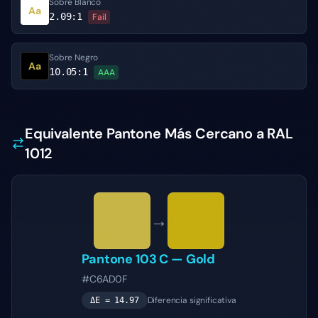
Sobre Blanco
Aa
2.09
:1
Fail
Sobre Negro
Aa
10.05
:1
AAA
Equivalente Pantone Más Cercano a RAL
1012
→
Pantone
103 C
—
Gold
#C6AD0F
Diferencia significativa
ΔE =
14.97