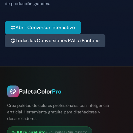
de producción grandes.
Abrir Conversor Interactivo
Todas las Conversiones RAL a Pantone
PaletaColor
Pro
Crea paletas de colores profesionales con inteligencia
artificial. Herramienta gratuita para diseñadores y
desarrolladores.
✨
100% Gratuito
•
Sin Límites
•
Sin Registro