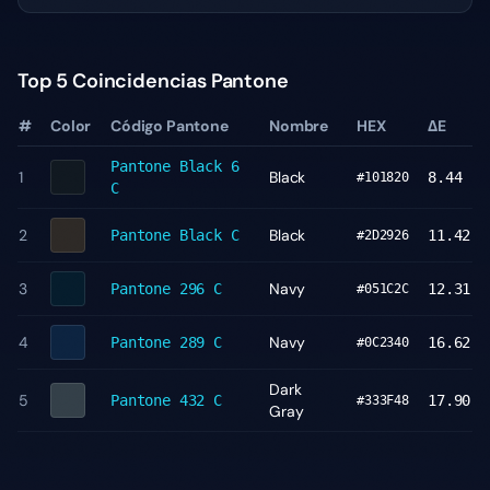
Top 5 Coincidencias Pantone
#
Color
Código Pantone
Nombre
HEX
ΔE
Pantone
Black 6
1
Black
8.44
#101820
C
2
Black
Pantone
Black C
11.42
#2D2926
3
Navy
Pantone
296 C
12.31
#051C2C
4
Navy
Pantone
289 C
16.62
#0C2340
Dark
5
Pantone
432 C
17.90
#333F48
Gray