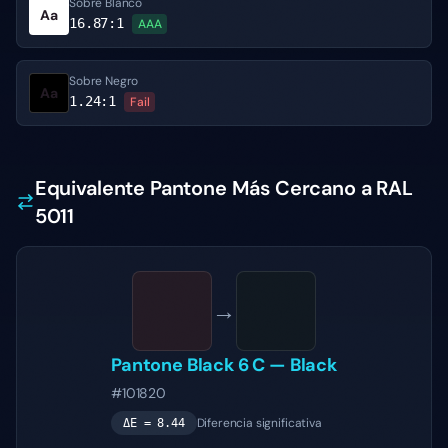
Sobre Blanco
Aa
16.87
:1
AAA
Sobre Negro
Aa
1.24
:1
Fail
Equivalente Pantone Más Cercano a RAL
5011
→
Pantone
Black 6 C
—
Black
#101820
Diferencia significativa
ΔE =
8.44