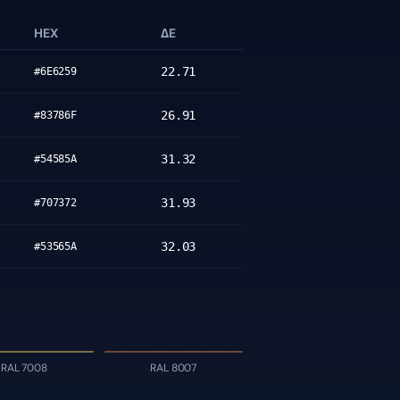
HEX
ΔE
22.71
#6E6259
26.91
#83786F
31.32
#54585A
31.93
#707372
32.03
#53565A
RAL 7008
RAL 8007