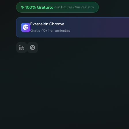
✨
100% Gratuito
•
Sin Límites
•
Sin Registro
Extensión Chrome
Gratis · 10+ herramientas