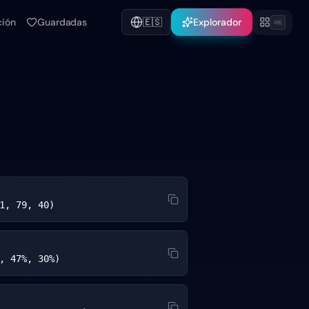
ción
Guardadas
🇪🇸
Explorador
⌘K
1, 79, 40)
, 47%, 30%)