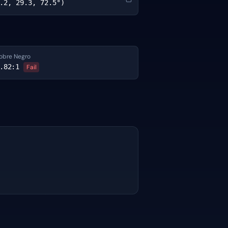
.2, 29.3, 72.5°)
obre Negro
.82
:1
Fail