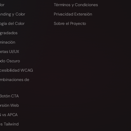
lor
Términos y Condiciones
anding y Color
Privacidad Extensión
ogía del Color
Sobre el Proyecto
egradados
minación
etas UI/UX
odo Oscuro
cesibilidad WCAG
mbinaciones de
 Botón CTA
ersión Web
 vs APCA
s Tailwind