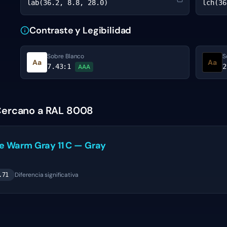
lab(36.2, 8.8, 28.0)
lch(36
Contraste y Legibilidad
Sobre Blanco
S
Aa
Aa
7.43
:1
2
AAA
Cercano a RAL 8008
ne
Warm Gray 11 C
—
Gray
Diferencia significativa
.71