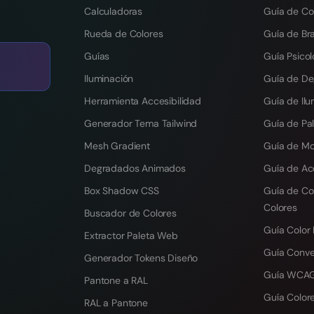
Calculadoras
Guía de Co
Rueda de Colores
Guía de Br
Guías
Guía Psicol
Iluminación
Guía de D
Herramienta Accesibilidad
Guía de Ilu
Generador Tema Tailwind
Guía de Pal
Mesh Gradient
Guía de M
Degradados Animados
Guía de Ac
Box Shadow CSS
Guía de Co
Colores
Buscador de Colores
Guía Color
Extractor Paleta Web
Guía Conv
Generador Tokens Diseño
Guía WCAG
Pantone a RAL
Guía Colore
RAL a Pantone