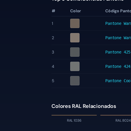
#
Color
Código Pant
1
Pantone
War
2
Pantone
War
3
Pantone
425
4
Pantone
424
5
Pantone
Coo
Colores RAL Relacionados
RAL 1036
RAL 8024