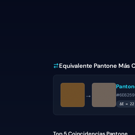
Equivalente Pantone Más 
Panto
→
#6E6259
ΔE =
22
Top 5 Coincidencias Pantone