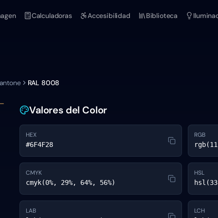
magen
Calculadoras
Accesibilidad
Biblioteca
Ilumina
Pantone
RAL 8008
Valores del Color
HEX
RGB
#6F4F28
rgb(11
CMYK
HSL
cmyk(0%, 29%, 64%, 56%)
hsl(33
LAB
LCH